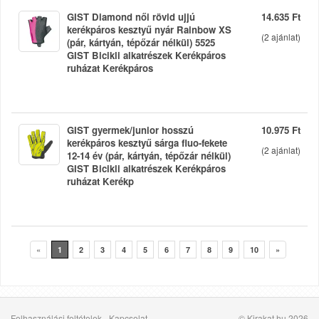
GIST Diamond női rövid ujjú
14.635 Ft
kerékpáros kesztyű nyár Rainbow XS
(
2
ajánlat)
(pár, kártyán, tépőzár nélkül) 5525
GIST Bicikli alkatrészek Kerékpáros
ruházat Kerékpáros
GIST gyermek/junior hosszú
10.975 Ft
kerékpáros kesztyű sárga fluo-fekete
(
2
ajánlat)
12-14 év (pár, kártyán, tépőzár nélkül)
GIST Bicikli alkatrészek Kerékpáros
ruházat Kerékp
«
1
2
3
4
5
6
7
8
9
10
»
Felhasználási feltételek
-
Kapcsolat
© Kirakat.hu 2026