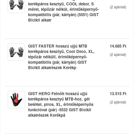
kerékpáros kesztyű, COOL dekor, S
(
2
ajánlat)
méret, tépőzár nélkül, érintőképernyő-
kompatibilis (pár, kártyán) (5551) GIST
Bicikli alkatr
GIST FASTER hosszú ujjú MTB
14.685 Ft
kerékpáros kesztyű, Cool Deco, XL,
(
2
ajánlat)
tépőzár nélküli, érintőképernyő-
kompatibilis (pár, kártyán) GIST
Bicikli alkatrészek Kerékp
GIST HERO Felnőtt hosszú ujjú
13.515 Ft
kerékpáros kesztyű MTB-hoz, gél
(
2
ajánlat)
betéttel, piros, XL, érintőképernyős
funkcióval (pár) -5532 GIST Bicikli
alkatrészek Kerékpá