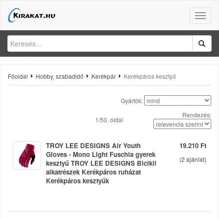
Toggle
naviga
Főoldal
Hobby, szabadidő
Kerékpár
Kerékpáros kesztyű
Gyártók:
Rendezés:
1/50. oldal
TROY LEE DESIGNS Air Youth
19.210 Ft
Gloves - Mono Light Fuschia gyerek
(
2
ajánlat)
kesztyű TROY LEE DESIGNS Bicikli
alkatrészek Kerékpáros ruházat
Kerékpáros kesztyűk