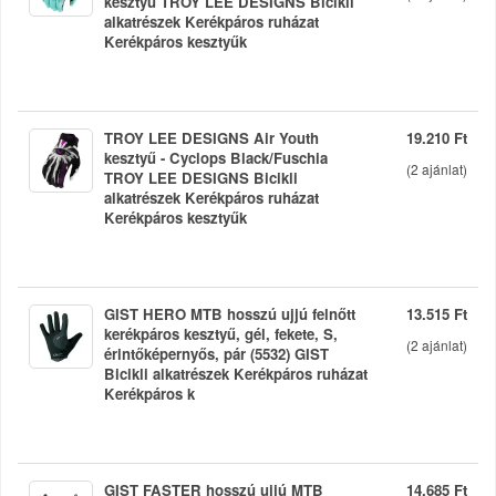
kesztyű TROY LEE DESIGNS Bicikli
alkatrészek Kerékpáros ruházat
Kerékpáros kesztyűk
TROY LEE DESIGNS Air Youth
19.210 Ft
kesztyű - Cyclops Black/Fuschia
(
2
ajánlat)
TROY LEE DESIGNS Bicikli
alkatrészek Kerékpáros ruházat
Kerékpáros kesztyűk
GIST HERO MTB hosszú ujjú felnőtt
13.515 Ft
kerékpáros kesztyű, gél, fekete, S,
(
2
ajánlat)
érintőképernyős, pár (5532) GIST
Bicikli alkatrészek Kerékpáros ruházat
Kerékpáros k
GIST FASTER hosszú ujjú MTB
14.685 Ft