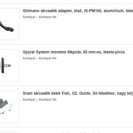
Shimano tárcsafék adapter, első, IS-PM160, alumínium, feke
Kerékpár » Kerékpár fék
Spyral System menetes fékpofa, 65 mm-es, fekete-piros
Kerékpár » Kerékpár fék
Sram tárcsafék betét Trail, G2, Guide, X0 fékekhez, nagy tel
Kerékpár » Kerékpár fék