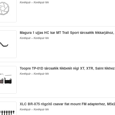
Kerékpár » Kerékpár fék
Magura 1 ujjas HC kar MT Trail Sport tárcsafék fékkarjához,
Kerékpár » Kerékpár fék
Toopre TP-01D tárcsafék fékbetét régi XT, XTR, Saint fékhez,
Kerékpár » Kerékpár fék
XLC BR-X75 rögzítő csavar flat mount FM adapterhez, M5x
Kerékpár » Kerékpár fék