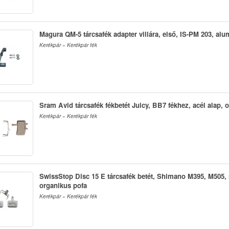
Magura QM-5 tárcsafék adapter villára, első, IS-PM 203, alu
Kerékpár » Kerékpár fék
Sram Avid tárcsafék fékbetét Juicy, BB7 fékhez, acél alap, 
Kerékpár » Kerékpár fék
SwissStop Disc 15 E tárcsafék betét, Shimano M395, M505, s
organikus pofa
Kerékpár » Kerékpár fék