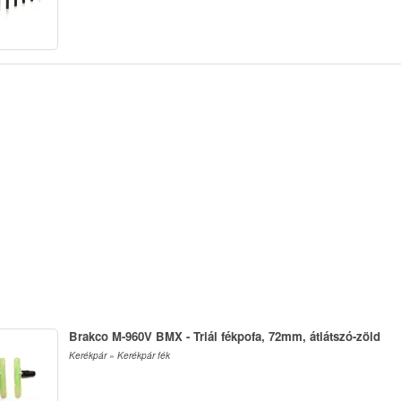
Brakco M-960V BMX - Triál fékpofa, 72mm, átlátszó-zöld
Kerékpár » Kerékpár fék