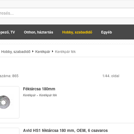
pező, TV
Otthon, háztartás
Hobby, szabadidő
Egyéb
Hobby, szabadidő
Kerékpár
Kerékpár fék
 száma: 865
1/44. oldal
Féktárcsa 180mm
Kerékpár » Kerékpár fék
Avid HS1 féktárcsa 180 mm, OEM, 6 csavaros