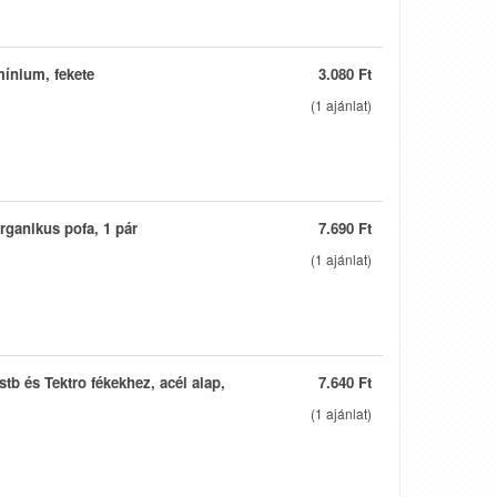
mínium, fekete
3.080 Ft
(
1
ajánlat)
organikus pofa, 1 pár
7.690 Ft
(
1
ajánlat)
tb és Tektro fékekhez, acél alap,
7.640 Ft
(
1
ajánlat)