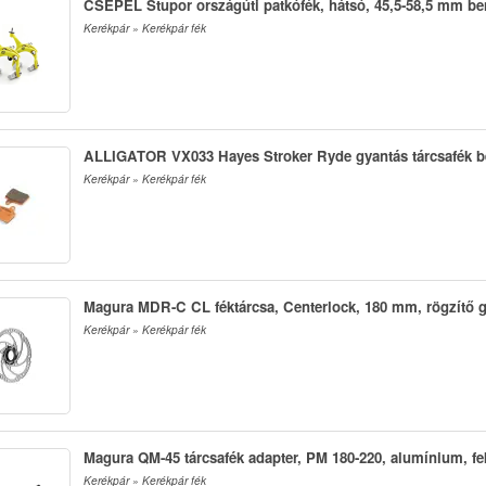
CSEPEL Stupor országúti patkófék, hátsó, 45,5-58,5 mm be
Kerékpár » Kerékpár fék
ALLIGATOR VX033 Hayes Stroker Ryde gyantás tárcsafék b
Kerékpár » Kerékpár fék
Magura MDR-C CL féktárcsa, Centerlock, 180 mm, rögzítő g
Kerékpár » Kerékpár fék
Magura QM-45 tárcsafék adapter, PM 180-220, alumínium, fe
Kerékpár » Kerékpár fék