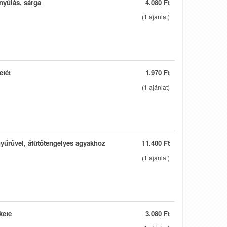
nyúlás, sárga
4.080 Ft
(
1
ajánlat)
etét
1.970 Ft
(
1
ajánlat)
yűrűvel, átütőtengelyes agyakhoz
11.400 Ft
(
1
ajánlat)
kete
3.080 Ft