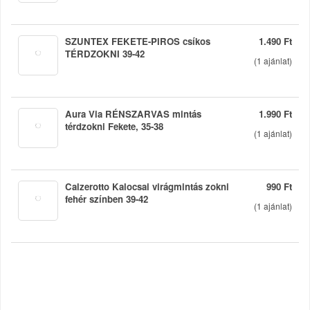
SZUNTEX FEKETE-PIROS csíkos
1.490 Ft
TÉRDZOKNI 39-42
(
1
ajánlat)
Aura Via RÉNSZARVAS mintás
1.990 Ft
térdzokni Fekete, 35-38
(
1
ajánlat)
Calzerotto Kalocsai virágmintás zokni
990 Ft
fehér színben 39-42
(
1
ajánlat)