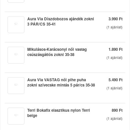
Aura Via Díszdobozos ajándék zokni
3.990 Ft
3 PÁR/CS 35-41
(
1
ajánlat)
Mikulásos-Karácsonyi női vastag
1.890 Ft
csúszásgátlós zokni 35-38
(
1
ajánlat)
Aura Via VASTAG női pihe puha
5.490 Ft
zokni szívecske mintás 5 pár/cs 35-38
(
1
ajánlat)
Terri Bokafix elasztikus nylon Terri
890 Ft
beige
(
1
ajánlat)