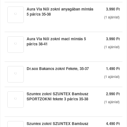
Aura Via Női zokni anyagában mintás
3.990 Ft
5 pár/cs 35-38
(
1
ajánlat)
Aura Via Női zokni maci mintás 5
3.990 Ft
pár/cs 38-41
(
1
ajánlat)
Dr.sox Bakancs zokni Fekete, 35-37
1.490 Ft
(
1
ajánlat)
Szuntex zokni SZUNTEX Bambusz
2.990 Ft
SPORTZOKNI fekete 3 pár/cs 35-38
(
1
ajánlat)
Szuntex zokni SZUNTEX Bambusz
4.490 Ft