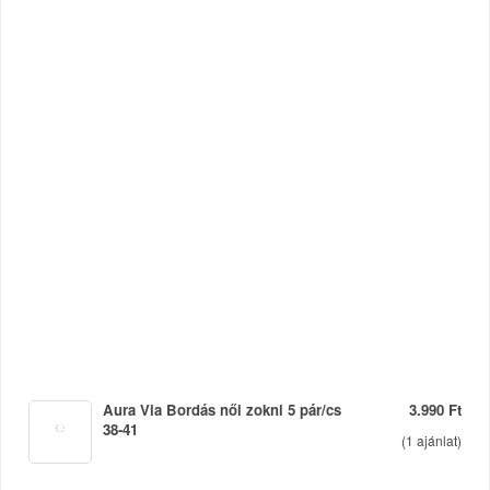
Aura Via Bordás női zokni 5 pár/cs
3.990 Ft
38-41
(
1
ajánlat)