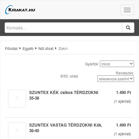
Toggle
naviga
Főoldal
Egyéb
Női divat
Zokni
Gyártók:
Rendezés:
9/50. oldal
SZUNTEX KÉK csíkos TÉRDZOKNI
1.490 Ft
35-38
(
1
ajánlat)
SZUNTEX VASTAG TÉRDZOKNI Kék,
1.490 Ft
36-40
(
1
ajánlat)