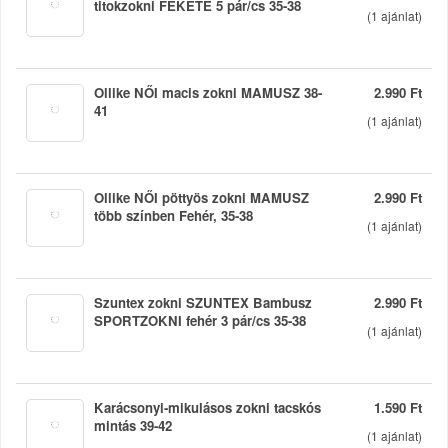
titokzokni FEKETE 5 pár/cs 35-38
(
1
ajánlat)
Ollike NŐI macis zokni MAMUSZ 38-
2.990 Ft
41
(
1
ajánlat)
Ollike NŐI pöttyös zokni MAMUSZ
2.990 Ft
több színben Fehér, 35-38
(
1
ajánlat)
Szuntex zokni SZUNTEX Bambusz
2.990 Ft
SPORTZOKNI fehér 3 pár/cs 35-38
(
1
ajánlat)
Karácsonyi-mikulásos zokni tacskós
1.590 Ft
mintás 39-42
(
1
ajánlat)