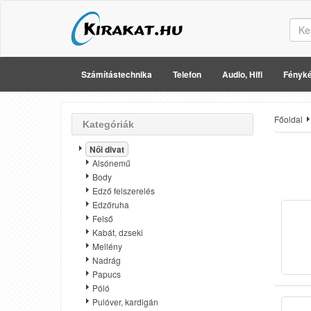
Számítástechnika
Telefon
Audio, Hifi
Fényké
Főoldal
Kategóriák
Női divat
Alsónemű
Body
Edző felszerelés
Edzőruha
Felső
Kabát, dzseki
Mellény
Nadrág
Papucs
Póló
Pulóver, kardigán