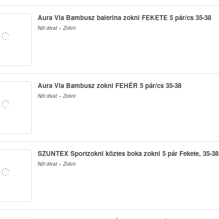
Aura Via Bambusz balerina zokni FEKETE 5 pár/cs 35-38
Női divat » Zokni
Aura Via Bambusz zokni FEHÉR 5 pár/cs 35-38
Női divat » Zokni
SZUNTEX Sportzokni köztes boka zokni 5 pár Fekete, 35-38
Női divat » Zokni