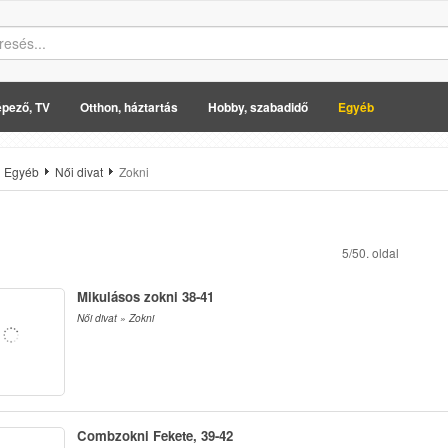
pező, TV
Otthon, háztartás
Hobby, szabadidő
Egyéb
Egyéb
Női divat
Zokni
5/50. oldal
Mikulásos zokni 38-41
Női divat » Zokni
Combzokni Fekete, 39-42