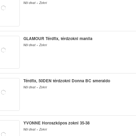
Női divat » Zokni
GLAMOUR Térdfix, térdzokni manila
Női divat » Zokni
Térdfix, 50DEN térdzokni Donna BC smeraldo
Női divat » Zokni
YVONNE Horoszkópos zokni 35-38
Női divat » Zokni