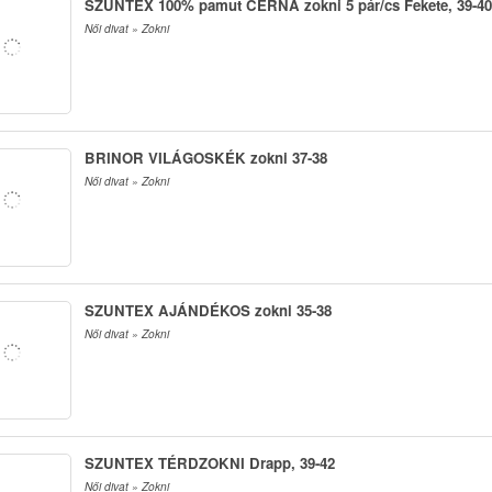
SZUNTEX 100% pamut CÉRNA zokni 5 pár/cs Fekete, 39-40
Női divat » Zokni
BRINOR VILÁGOSKÉK zokni 37-38
Női divat » Zokni
SZUNTEX AJÁNDÉKOS zokni 35-38
Női divat » Zokni
SZUNTEX TÉRDZOKNI Drapp, 39-42
Női divat » Zokni