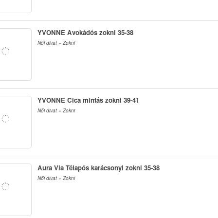
YVONNE Avokádós zokni 35-38
Női divat » Zokni
YVONNE Cica mintás zokni 39-41
Női divat » Zokni
Aura Via Télapós karácsonyi zokni 35-38
Női divat » Zokni