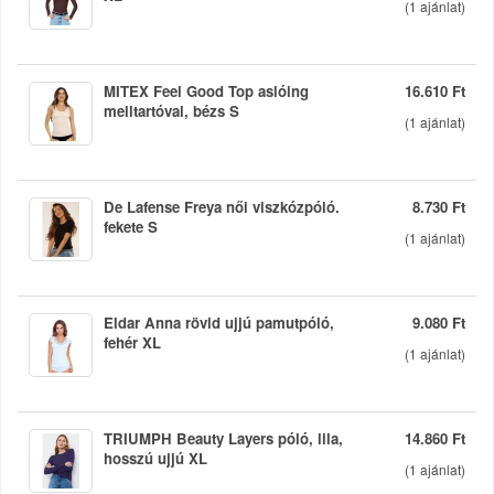
(
1
ajánlat)
MITEX Feel Good Top aslóing
16.610 Ft
melltartóval, bézs S
(
1
ajánlat)
De Lafense Freya női viszkózpóló.
8.730 Ft
fekete S
(
1
ajánlat)
Eldar Anna rövid ujjú pamutpóló,
9.080 Ft
fehér XL
(
1
ajánlat)
TRIUMPH Beauty Layers póló, lila,
14.860 Ft
hosszú ujjú XL
(
1
ajánlat)