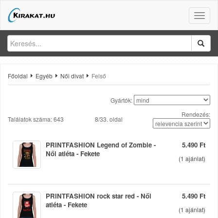
Toggle
naviga
Főoldal
Egyéb
Női divat
Felső
Gyártók:
Rendezés:
Találatok száma: 643
8/33. oldal
PRINTFASHION Legend of Zombie -
5.490 Ft
Női atléta - Fekete
(
1
ajánlat)
PRINTFASHION rock star red - Női
5.490 Ft
atléta - Fekete
(
1
ajánlat)