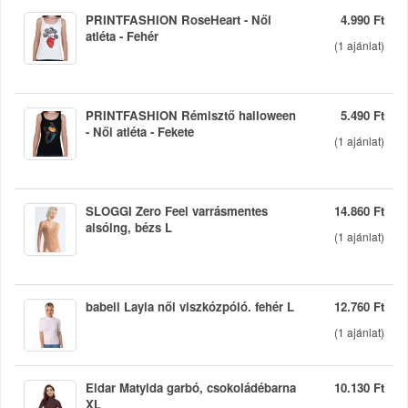
PRINTFASHION RoseHeart - Női
4.990 Ft
atléta - Fehér
(
1
ajánlat)
PRINTFASHION Rémisztő halloween
5.490 Ft
- Női atléta - Fekete
(
1
ajánlat)
SLOGGI Zero Feel varrásmentes
14.860 Ft
alsóing, bézs L
(
1
ajánlat)
babell Layla női viszkózpóló. fehér L
12.760 Ft
(
1
ajánlat)
Eldar Matylda garbó, csokoládébarna
10.130 Ft
XL