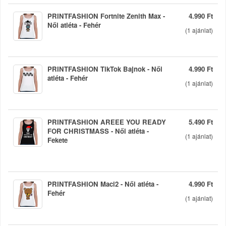
PRINTFASHION Fortnite Zenith Max -
4.990 Ft
Női atléta - Fehér
(
1
ajánlat)
PRINTFASHION TikTok Bajnok - Női
4.990 Ft
atléta - Fehér
(
1
ajánlat)
PRINTFASHION AREEE YOU READY
5.490 Ft
FOR CHRISTMASS - Női atléta -
(
1
ajánlat)
Fekete
PRINTFASHION Maci2 - Női atléta -
4.990 Ft
Fehér
(
1
ajánlat)