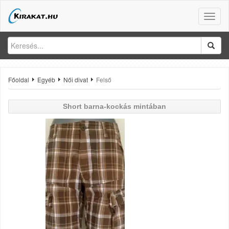
Toggle
naviga
Főoldal
Egyéb
Női divat
Felső
Short barna-kockás mintában