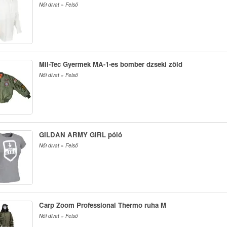
Női divat » Felső
Mil-Tec Gyermek MA-1-es bomber dzseki zöld
Női divat » Felső
GILDAN ARMY GIRL póló
Női divat » Felső
Carp Zoom Professional Thermo ruha M
Női divat » Felső