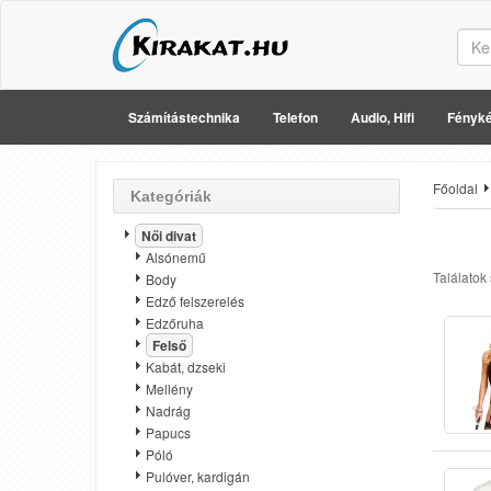
Számítástechnika
Telefon
Audio, Hifi
Fényké
Főoldal
Kategóriák
Női divat
Alsónemű
Találatok
Body
Edző felszerelés
Edzőruha
Felső
Kabát, dzseki
Mellény
Nadrág
Papucs
Póló
Pulóver, kardigán