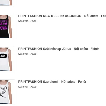
PRINTFASHION MEG KELL NYUGODNOD - Női atléta - Fek
Női divat » Felső
PRINTFASHION Születésnap Július - Női atléta - Fehér
Női divat » Felső
PRINTFASHION Szerelem1 - Női atléta - Fehér
Női divat » Felső