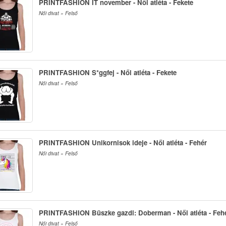
PRINTFASHION IT november - Női atléta - Fekete
Női divat » Felső
PRINTFASHION S*ggfej - Női atléta - Fekete
Női divat » Felső
PRINTFASHION Unikornisok ideje - Női atléta - Fehér
Női divat » Felső
PRINTFASHION Büszke gazdi: Doberman - Női atléta - Feh
Női divat » Felső