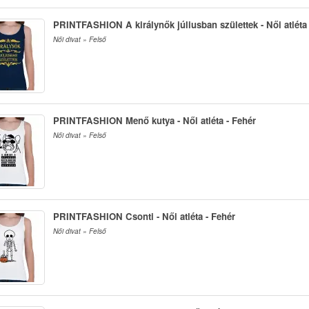
PRINTFASHION A királynők júliusban születtek - Női atléta 
Női divat » Felső
PRINTFASHION Menő kutya - Női atléta - Fehér
Női divat » Felső
PRINTFASHION Csonti - Női atléta - Fehér
Női divat » Felső