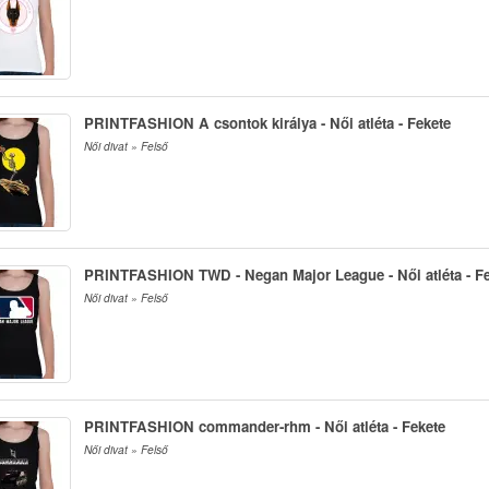
PRINTFASHION A csontok királya - Női atléta - Fekete
Női divat » Felső
PRINTFASHION TWD - Negan Major League - Női atléta - F
Női divat » Felső
PRINTFASHION commander-rhm - Női atléta - Fekete
Női divat » Felső