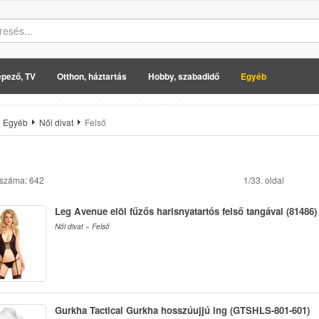
pező, TV
Otthon, háztartás
Hobby, szabadidő
Egyéb
Egyéb
Női divat
Felső
 száma: 642
1/33. oldal
Leg Avenue elöl fűzős harisnyatartós felső tangával (81486)
Női divat » Felső
Gurkha Tactical Gurkha hosszúujjú ing (GTSHLS-801-601)