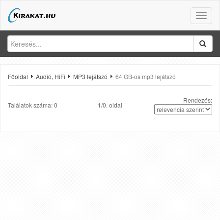
Toggle
naviga
Főoldal
Audió, HiFi
MP3 lejátszó
64 GB-os mp3 lejátszó
Rendezés:
Találatok száma: 0
1/0. oldal