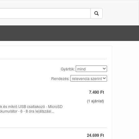
Gyártók:
Rendezés:
7.490 Ft
(
1
ajánlat)
k és mikró USB csatlakozó - MicroSD
ulátor - 6 - 8 óra lejátszási...
24.699 Ft