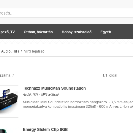
pező, TV
Otthon, háztartás
Hobby, szabadidő
Egyéb
Audió, HiFi
MP3 lejátszó
 száma: 7
1/1. oldal
Technaxx MusicMan Soundstation
Audió, HiFi » MP3 lejátszó
MusicMan Mini Soundstation hordozható hangszóró. - 3,5 mm-es jac
memóriakártya kompatibilis (maximum 32GB) - 600 mAh-es Li-Ion akkum
Energy Sistem Clip 8GB