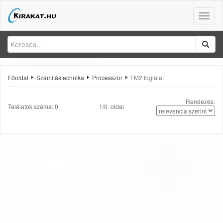
Toggle
naviga
Főoldal
Számítástechnika
Processzor
FM2 foglalat
Rendezés:
Találatok száma: 0
1/0. oldal