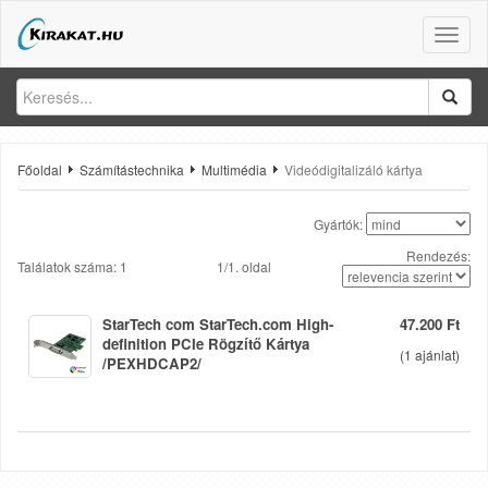
Toggle
naviga
Főoldal
Számítástechnika
Multimédia
Videódigitalizáló kártya
Gyártók:
Rendezés:
Találatok száma: 1
1/1. oldal
StarTech com StarTech.com High-
47.200 Ft
definition PCIe Rögzítő Kártya
(
1
ajánlat)
/PEXHDCAP2/