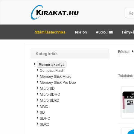
Számítástechnika
Telefon
Audio, Hifi
Fényké
Főoldal
Kategóriák
Memóriakártya
Compact Flash
Találatok
Memory Stick Micro
Memory Stick Pro Duo
Micro SD
Micro SDHC
Micro SDXC
MMC
SD
SDHC
SDXC