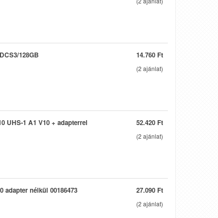
(
2
ajánlat)
 SDCS3/128GB
14.760 Ft
(
2
ajánlat)
0 UHS-1 A1 V10 + adapterrel
52.420 Ft
(
2
ajánlat)
 adapter nélkül 00186473
27.090 Ft
(
2
ajánlat)