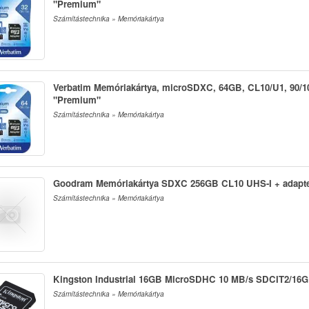
"Premium"
Számítástechnika » Memóriakártya
Verbatim Memóriakártya, microSDXC, 64GB, CL10/U1, 90/1
"Premium"
Számítástechnika » Memóriakártya
Goodram Memóriakártya SDXC 256GB CL10 UHS-I + adapt
Számítástechnika » Memóriakártya
Kingston Industrial 16GB MicroSDHC 10 MB/s SDCIT2/16
Számítástechnika » Memóriakártya