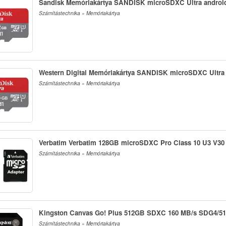
Sandisk Memóriakártya SANDISK microSDXC Ultra androi
Számítástechnika » Memóriakártya
Western Digital Memóriakártya SANDISK microSDXC Ultra
Számítástechnika » Memóriakártya
Verbatim Verbatim 128GB microSDXC Pro Class 10 U3 V30 
Számítástechnika » Memóriakártya
Kingston Canvas Go! Plus 512GB SDXC 160 MB/s SDG4/5
Számítástechnika » Memóriakártya