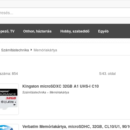
pező, TV
Otthon, háztartás
Hobby, szabadidő
Egyéb
Számítástechnika
Memóriakártya
 száma: 854
5/43. oldal
Kingston microSDXC 32GB A1 UHS-I C10
Számítástechnika » Memóriakártya
Verbatim Memóriakártya, microSDHC, 32GB, CL10/U1, 90/1