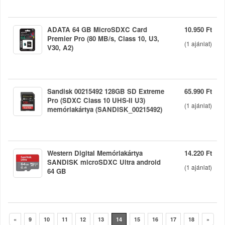
ADATA 64 GB MicroSDXC Card
10.950 Ft
Premier Pro (80 MB/s, Class 10, U3,
(
1
ajánlat)
V30, A2)
Sandisk 00215492 128GB SD Extreme
65.990 Ft
Pro (SDXC Class 10 UHS-II U3)
(
1
ajánlat)
memóriakártya (SANDISK_00215492)
Western Digital Memóriakártya
14.220 Ft
SANDISK microSDXC Ultra android
(
1
ajánlat)
64 GB
«
9
10
11
12
13
14
15
16
17
18
»