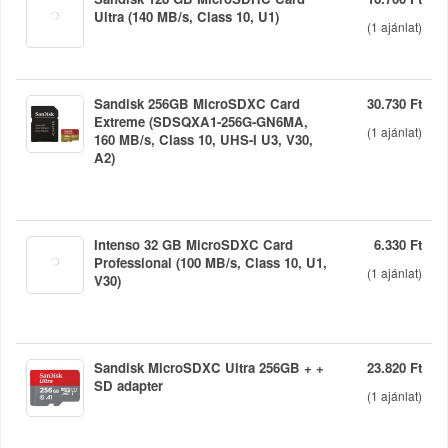
Ultra (140 MB/s, Class 10, U1)
(
1
ajánlat)
Sandisk 256GB MicroSDXC Card
30.730 Ft
Extreme (SDSQXA1-256G-GN6MA,
(
1
ajánlat)
160 MB/s, Class 10, UHS-I U3, V30,
A2)
Intenso 32 GB MicroSDXC Card
6.330 Ft
Professional (100 MB/s, Class 10, U1,
(
1
ajánlat)
V30)
Sandisk MicroSDXC Ultra 256GB + +
23.820 Ft
SD adapter
(
1
ajánlat)