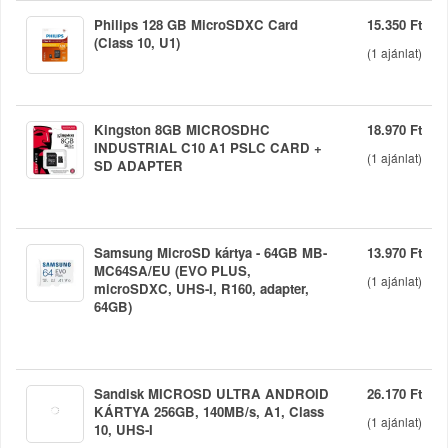
Philips 128 GB MicroSDXC Card
15.350 Ft
(Class 10, U1)
(
1
ajánlat)
Kingston 8GB MICROSDHC
18.970 Ft
INDUSTRIAL C10 A1 PSLC CARD +
(
1
ajánlat)
SD ADAPTER
Samsung MicroSD kártya - 64GB MB-
13.970 Ft
MC64SA/EU (EVO PLUS,
(
1
ajánlat)
microSDXC, UHS-I, R160, adapter,
64GB)
Sandisk MICROSD ULTRA ANDROID
26.170 Ft
KÁRTYA 256GB, 140MB/s, A1, Class
(
1
ajánlat)
10, UHS-I