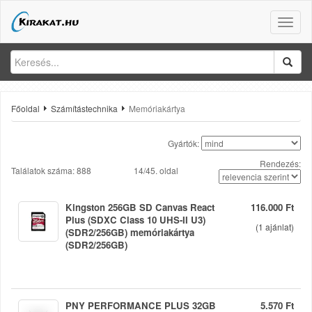
Toggle
naviga
Főoldal
Számítástechnika
Memóriakártya
Gyártók:
Rendezés:
Találatok száma: 888
14/45. oldal
Kingston 256GB SD Canvas React
116.000 Ft
Plus (SDXC Class 10 UHS-II U3)
(
1
ajánlat)
(SDR2/256GB) memóriakártya
(SDR2/256GB)
PNY PERFORMANCE PLUS 32GB
5.570 Ft