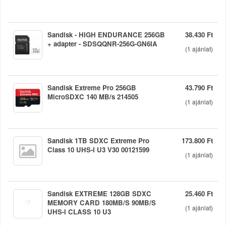
Sandisk - HIGH ENDURANCE 256GB
38.430 Ft
+ adapter - SDSQQNR-256G-GN6IA
(
1
ajánlat)
Sandisk Extreme Pro 256GB
43.790 Ft
MicroSDXC 140 MB/s 214505
(
1
ajánlat)
Sandisk 1TB SDXC Extreme Pro
173.800 Ft
Class 10 UHS-I U3 V30 00121599
(
1
ajánlat)
Sandisk EXTREME 128GB SDXC
25.460 Ft
MEMORY CARD 180MB/S 90MB/S
(
1
ajánlat)
UHS-I CLASS 10 U3