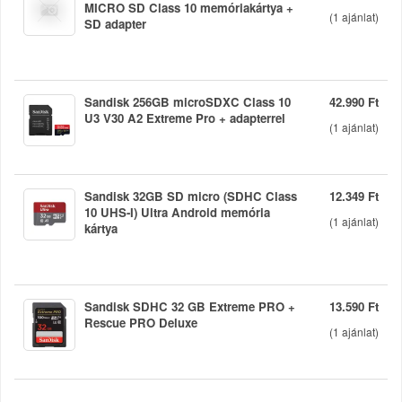
MICRO SD Class 10 memóriakártya +
(
1
ajánlat)
SD adapter
Sandisk 256GB microSDXC Class 10
42.990 Ft
U3 V30 A2 Extreme Pro + adapterrel
(
1
ajánlat)
Sandisk 32GB SD micro (SDHC Class
12.349 Ft
10 UHS-I) Ultra Android memória
(
1
ajánlat)
kártya
Sandisk SDHC 32 GB Extreme PRO +
13.590 Ft
Rescue PRO Deluxe
(
1
ajánlat)