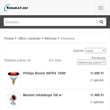
Toggle
naviga
Főoldal
Otthon, háztartás
Wellness
Infralámpa
Gyártók:
Rendezés:
Találatok száma: 43
2/3. oldal
Philips Beurer INFRA 150W
11.690 Ft
(
1
ajánlat)
Momert infralámpa 100 w
11.400 Ft
(
1
ajánlat)