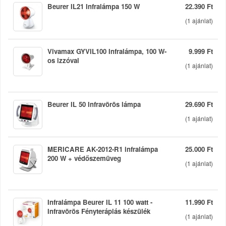
Beurer IL21 Infralámpa 150 W
22.390 Ft
(
1
ajánlat)
Vivamax GYVIL100 Infralámpa, 100 W-
9.999 Ft
os izzóval
(
1
ajánlat)
Beurer IL 50 Infravörös lámpa
29.690 Ft
(
1
ajánlat)
MERICARE AK-2012-R1 infralámpa
25.000 Ft
200 W + védőszemüveg
(
1
ajánlat)
Infralámpa Beurer IL 11 100 watt -
11.990 Ft
Infravörös Fényterápiás készülék
(
1
ajánlat)