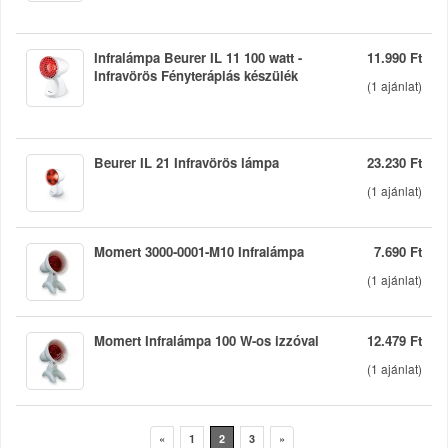
Infralámpa Beurer IL 11 100 watt -
11.990 Ft
Infravörös Fényterápiás készülék
(
1
ajánlat)
Beurer IL 21 Infravörös lámpa
23.230 Ft
(
1
ajánlat)
Momert 3000-0001-M10 Infralámpa
7.690 Ft
(
1
ajánlat)
Momert Infralámpa 100 W-os izzóval
12.479 Ft
(
1
ajánlat)
«
1
2
3
»