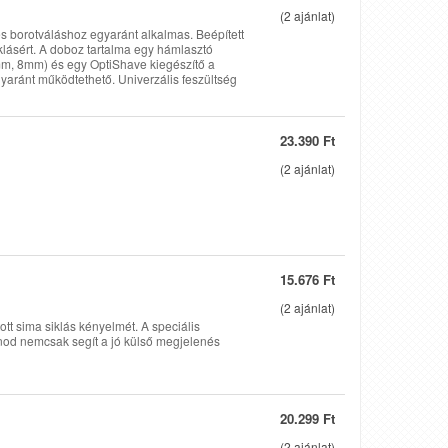
(
2
ajánlat)
es borotváláshoz egyaránt alkalmas. Beépített
klásért. A doboz tartalma egy hámlasztó
4mm, 8mm) és egy OptiShave kiegészítő a
gyaránt működtethető. Univerzális feszültség
23.390 Ft
(
2
ajánlat)
15.676 Ft
(
2
ajánlat)
tt sima siklás kényelmét. A speciális
tinod nemcsak segít a jó külső megjelenés
20.299 Ft
(
2
ajánlat)