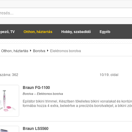
pező, TV
Otthon, háztartás
Hobby, szabadidő
Egyéb
Otthon, háztartás
Borotva
Elektromos borotva
 száma: 362
10/19. oldal
Braun FG-1100
Borotva » Elektromos borotva
Epilátor bikini trimmel, Készítsen tökéletes bikini vonalakat és kont
formába hozza 4 extra, beleértve a precíziós borotvafejet, a bikini zó
Braun LS5560