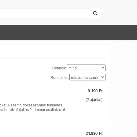
Gyártók:
Rendezés:
9.190 Ft
(
2
ajánlat)
úrokat A szemöldökét azonnal tökéletes
na borotvafejet és 2 trimmer csatlakozót
24.990 Ft