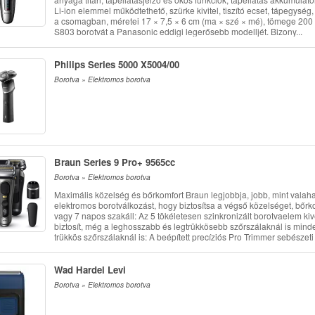
Li-ion elemmel működtethető, szürke kivitel, tiszító ecset, tápegysé
a csomagban, méretei 17 × 7,5 × 6 cm (ma × szé × mé), tömege 200 
S803 borotvát a Panasonic eddigi legerősebb modelljét. Bizony...
Philips Series 5000 X5004/00
Borotva » Elektromos borotva
Braun Series 9 Pro+ 9565cc
Borotva » Elektromos borotva
Maximális közelség és bőrkomfort Braun legjobbja, jobb, mint valaha:
elektromos borotválkozást, hogy biztosítsa a végső közelséget, bőrk
vagy 7 napos szakáll: Az 5 tökéletesen szinkronizált borotvaelem ki
biztosít, még a leghosszabb és legtrükkösebb szőrszálaknál is min
trükkös szőrszálaknál is: A beépített precíziós Pro Trimmer sebészeti
Wad Hardel Levi
Borotva » Elektromos borotva