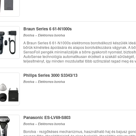
Braun Series 6 61-N1000s
Borotva » Elektromos borotva
A Braun Series 6 61-N1000s elektromos borotválkozó készülék ideál
bőrük kíméletes ápolására és alapos borotválkozásra vágynak. A bőr
SensoFoil pengék minimalizálják a bőrre gyakorolt nyomást, biztosí
AutoSense technológia automatikusan érzékeli a szakáll sűrűségét, 
teljesítményt, így minden mozdulattal több szőrszálat ragad meg és vá
Philips Series 3000 S3343/13
Borotva » Elektromos borotva
Panasonic ES-LV69-S803
Borotva » Elektromos borotva
Borotva - rezgőkéses mechanizmus, használható haj és bajusz gon
anyaga titán, tápellátásjelző és okos funkciók, tápellátás akkumulátor