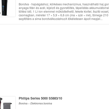
Borotva - hajvágáshoz, körkéses mechanizmus, használható haj g
anyaga titán és acél, kijelző és gyorstöltés, tápellátás akkumulátorra
töltési idő, 1 Li-ion elemmel működtethető, fekete kivitel, tiszító ec
csomagban, méretei 17 × 5,9 × 6,6 cm (ma × szé × mé), tömege 21
segítőtárs a sima borotválkozáshozA tökéletesen ápolt megjel...
Philips Series 5000 S5883/10
Borotva » Elektromos borotva