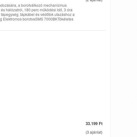
ondozására, a borotválkozó mechanizmus
l és hálózatról, 180 perc működési idő, 3 óra
set, tápegység, tápkábel és védőtok utazáshoz a
0 g Elektromos borotvaSMS 7000BKTökéletes
33.199 Ft
(
3
ajánlat)