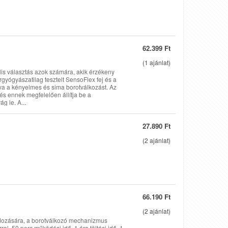
62.399 Ft
(
1
ajánlat)
is választás azok számára, akik érzékeny
gyógyászatilag tesztelt SensoFlex fej és a
tva a kényelmes és sima borotválkozást. Az
és ennek megfelelően állítja be a
g le. A...
27.890 Ft
(
2
ajánlat)
66.190 Ft
(
2
ajánlat)
dozására, a borotválkozó mechanizmus
ral, 50 perc működési idő, 1 óra töltési idő, 1