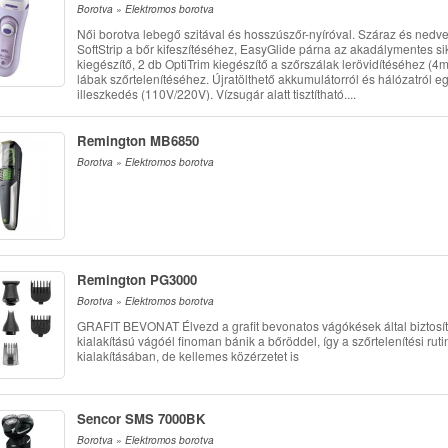
Borotva » Elektromos borotva
Női borotva lebegő szitával és hosszúszőr-nyíróval. Száraz és nedv
SoftStrip a bőr kifeszítéséhez, EasyGlide párna az akadálymentes si
kiegészítő, 2 db OptiTrim kiegészítő a szőrszálak lerövidítéséhez (
lábak szőrtelenítéséhez. Újratölthető akkumulátorról és hálózatról e
illeszkedés (110V/220V). Vízsugár alatt tisztítható....
Remington MB6850
Borotva » Elektromos borotva
Remington PG3000
Borotva » Elektromos borotva
GRAFIT BEVONAT Élvezd a grafit bevonatos vágókések által biztosíto
kialakítású vágóél finoman bánik a bőröddel, így a szőrtelenítési ru
kialakításában, de kellemes közérzetet is
Sencor SMS 7000BK
Borotva » Elektromos borotva