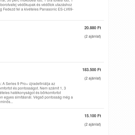
g, borotvafej védőkupak és védőtok utazáshoz
g Fedezd fel a kivételes Panasonic ES-LV69-
20.880 Ft
(
2
ajánlat)
183.500 Ft
(
2
ajánlat)
 A Series 9 Pro+ újradefiniálja az
omfortot és pontosságot. Nem számít 1, 3
vételes hatékonyságot és bőrkomfortot
den egyes simításnál. Végső pontosság még a
 minős...
15.100 Ft
(
2
ajánlat)