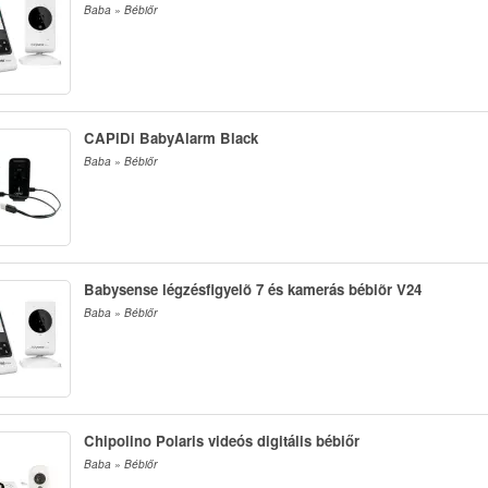
Baba » Bébiőr
CAPiDi BabyAlarm Black
Baba » Bébiőr
Babysense légzésfigyelõ 7 és kamerás bébiõr V24
Baba » Bébiőr
Chipolino Polaris videós digitális bébiőr
Baba » Bébiőr