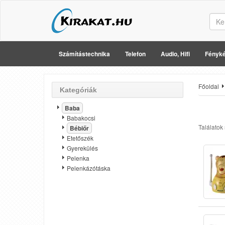
Számítástechnika
Telefon
Audio, Hifi
Fényké
Főoldal
Kategóriák
Baba
Babakocsi
Találatok
Bébiőr
Etetőszék
Gyerekülés
Pelenka
Pelenkázótáska