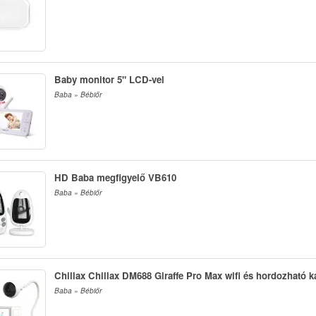
Baby monitor 5" LCD-vel
Baba » Bébiőr
HD Baba megfigyelő VB610
Baba » Bébiőr
Chillax Chillax DM688 Giraffe Pro Max wifi és hordozható 
Baba » Bébiőr