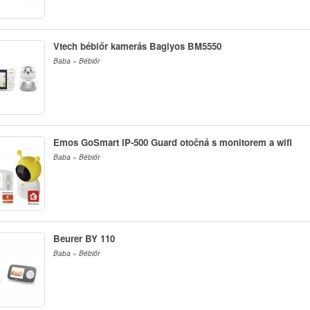
Vtech bébiőr kamerás Baglyos BM5550
Baba » Bébiőr
Emos GoSmart IP-500 Guard otočná s monitorem a wifi
Baba » Bébiőr
Beurer BY 110
Baba » Bébiőr