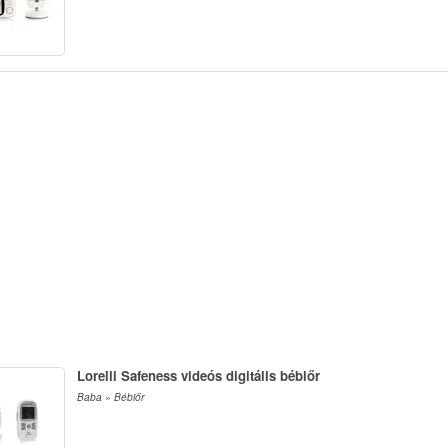
Lorelli Safeness videós digitális bébiőr
Baba » Bébiőr