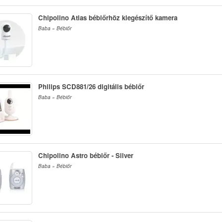
Chipolino Atlas bébiőrhöz kiegészítő kamera
Baba » Bébiőr
Philips SCD881/26 digitális bébiőr
Baba » Bébiőr
Chipolino Astro bébiőr - Silver
Baba » Bébiőr