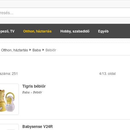
pező, TV
Otthon, háztartás
Hobby, szabadidő
Egyéb
Otthon, háztartás
Baba
Bébiőr
 száma: 251
4/13. oldal
Tigris bébiőr
Baba » Bébiőr
Babysense V24R