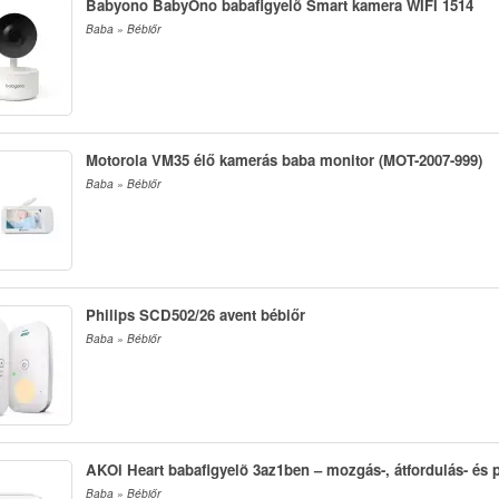
Babyono BabyOno babafigyelõ Smart kamera WIFI 1514
Baba » Bébiőr
Motorola VM35 élő kamerás baba monitor (MOT-2007-999)
Baba » Bébiőr
Philips SCD502/26 avent bébiőr
Baba » Bébiőr
AKOi Heart babafigyelõ 3az1ben – mozgás-, átfordulás- és 
Baba » Bébiőr