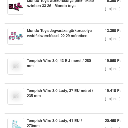
Mondo Toys Görkorcsolya pink-fekete
16.390 Ft
színben 33-36 - Mondo toys
(
1
ajánlat)
Mondo Toys Jégvarázs görkorcsolya
13.390 Ft
védőfelszereléssel 22-29 méretben
(
1
ajánlat)
Tempish Wire 3.0, 43 EU méret / 280
19.560 Ft
mm
(
1
ajánlat)
Tempish Wire 3.0 Lady, 37 EU méret /
19.410 Ft
235 mm
(
1
ajánlat)
Tempish Wire 3.0 Lady, 41 EU /
20.460 Ft
270mm