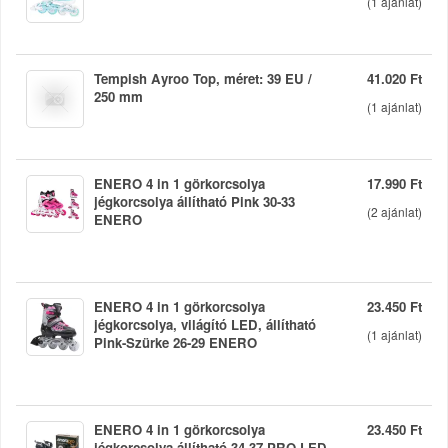
(
1
ajánlat)
Tempish Ayroo Top, méret: 39 EU /
41.020 Ft
250 mm
(
1
ajánlat)
ENERO 4 in 1 görkorcsolya
17.990 Ft
jégkorcsolya állítható Pink 30-33
(
2
ajánlat)
ENERO
ENERO 4 in 1 görkorcsolya
23.450 Ft
jégkorcsolya, világító LED, állítható
(
1
ajánlat)
Pink-Szürke 26-29 ENERO
ENERO 4 in 1 görkorcsolya
23.450 Ft
jégkorcsolya állítható 34-37 PRO LED