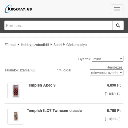
Toggle
naviga
Főoldal
Hobby, szabadidő
Sport
Görkorcsolya
Gyártók:
Rendezés:
Találatok száma: 68
1/4. oldal
Tempish Abec 9
4.890 Ft
(
1
ajánlat)
Tempish ILQ7 Twincam classic
6.790 Ft
(
1
ajánlat)