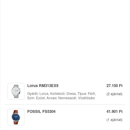
Lorus RM313EX9
27.150 Ft
Gyártó: Lorus, Kollekció: Dress, Típus: Férfi,
(
2
ajánlat)
Szín: Ezüst, Anyag: Nemesacél, Vízállóság:
5 bar, Óraszerkezet: Kvarc, Kijelző típusa:
Chronograph, Óratok alakja: Kerek, Óratok
mérete: 43 mm
FOSSIL FS5304
41.901 Ft
(
1
ajánlat)