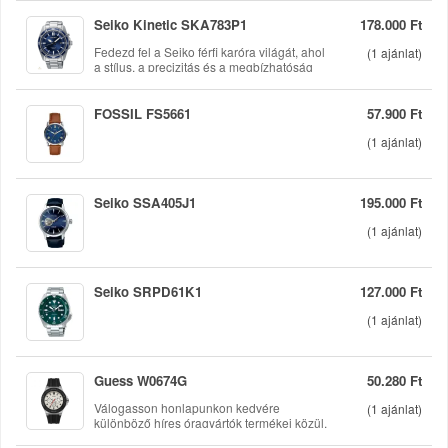
Seiko Kinetic SKA783P1
178.000 Ft
Fedezd fel a Seiko férfi karóra világát, ahol
(
1
ajánlat)
a stílus, a precizitás és a megbízhatóság
találkozik. A Seiko SKA783P1 modell nem
csupán egy időmérő eszköz, hanem a
modern férfi életstílusának kiegészítője. Ez
FOSSIL FS5661
57.900 Ft
a karóra tökéletes választás mindazok
számára, akik értékelik a minőséget és a
(
1
ajánlat)
kifinomult megjelenést.A Seiko karórák
híresek megbízhatóságukról, és ez alól az
SKA783P1 sem kivétel. A rozsdamentes
acél tok nemcsak elegáns látványt nyújt, de
Seiko SSA405J1
195.000 Ft
tartósságot is biztosít, amely ellenáll az idő
(
1
ajánlat)
prób...
Seiko SRPD61K1
127.000 Ft
(
1
ajánlat)
Guess W0674G
50.280 Ft
Válogasson honlapunkon kedvére
(
1
ajánlat)
különböző híres óragyártók termékei közül.
Termékeink minden esetben újak, eredetiek