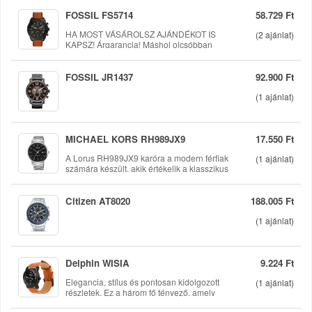
és bontatlan csomagolásúak. 100%-ban
eredeti termékek garanciával.
FOSSIL FS5714
58.729 Ft
HA MOST VÁSÁROLSZ AJÁNDÉKOT IS
(
2
ajánlat)
KAPSZ! Árgarancia! Máshol olcsóbban
láttad? Kérj egyedi fotót, vagy egyedi
méretinfót
FOSSIL JR1437
92.900 Ft
(
1
ajánlat)
MICHAEL KORS RH989JX9
17.550 Ft
A Lorus RH989JX9 karóra a modern férfiak
(
1
ajánlat)
számára készült, akik értékelik a klasszikus
stílust és a megbízható teljesítményt. Ez az
elegáns időmérő tökéletesen ötvözi a
hagyományos és a kortárs elemeket, így
Citizen AT8020
188.005 Ft
ideális választás mindennapi használatra
vagy különleges alkalmakra egyaránt. A
(
1
ajánlat)
karóra megjelenése letisztult és kifinomult,
amely bármilyen öltözékhez könnyedén
illeszkedik.A Lorus karóra rozsdamentes
acél tokja nemcsak esztétikus, hanem tartós
Delphin WISIA
9.224 Ft
is, így hosszú távon is megőrzi eredeti
Elegancia, stílus és pontosan kidolgozott
(
1
ajánlat)
fényét....
részletek. Ez a három fő tényező, amely
jellemzi a Delphin WISIA karórát. Első