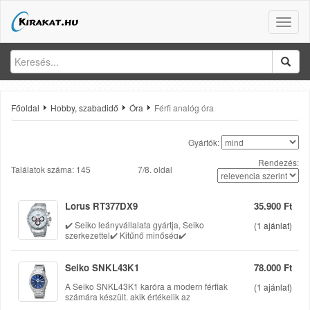
Toggle
naviga
Főoldal
Hobby, szabadidő
Óra
Férfi analóg óra
Gyártók:
Rendezés:
Találatok száma: 145
7/8. oldal
Lorus RT377DX9
35.900 Ft
✔️️ Seiko leányvállalata gyártja, Seiko
(
1
ajánlat)
szerkezettel✔️ Kitűnő minőség✔️
Verhetetlen áron! Csomagolás: Díszdoboz
Garancia: 1 év teljes körű és +1 év
szerkezeti garancia. Tok szélesség: - Tok
Seiko SNKL43K1
78.000 Ft
vastagság: - Kinek: férfi Számlap színe:
A Seiko SNKL43K1 karóra a modern férfiak
fehér Tok anyaga: r
(
1
ajánlat)
számára készült, akik értékelik az
eleganciát és a megbízhatóságot. Ez a