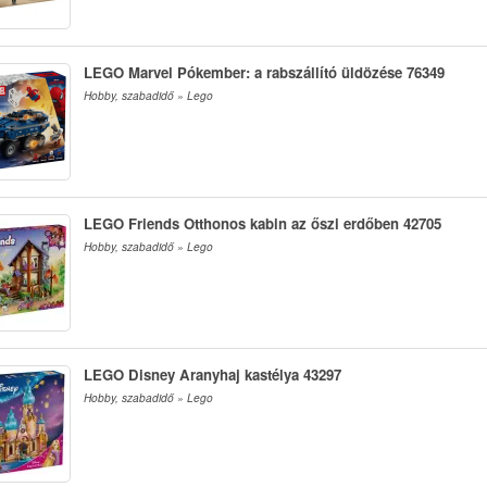
LEGO Marvel Pókember: a rabszállító üldözése 76349
Hobby, szabadidő » Lego
LEGO Friends Otthonos kabin az őszi erdőben 42705
Hobby, szabadidő » Lego
LEGO Disney Aranyhaj kastélya 43297
Hobby, szabadidő » Lego