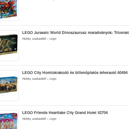
LEGO Jurassic World Dinoszaurusz maradványok: Tricerat
Hobby, szabadidő » Lego
LEGO City Homlokrakodó és billenőplatós teherautó 60494
Hobby, szabadidő » Lego
LEGO Friends Heartlake City Grand Hotel 42704
Hobby, szabadidő » Lego