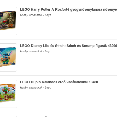
LEGO Harry Potter A Roxfort-i gyógynövénytanóra növénye
Hobby, szabadidő » Lego
LEGO Disney Lilo és Stitch: Stitch és Scrump figurák 43296
Hobby, szabadidő » Lego
LEGO Duplo Kalandos erdő vadállatokkal 10480
Hobby, szabadidő » Lego