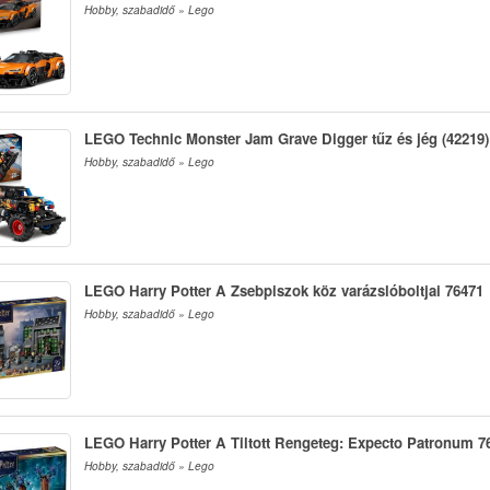
Hobby, szabadidő » Lego
LEGO Technic Monster Jam Grave Digger tűz és jég (42219)
Hobby, szabadidő » Lego
LEGO Harry Potter A Zsebpiszok köz varázslóboltjai 76471
Hobby, szabadidő » Lego
LEGO Harry Potter A Tiltott Rengeteg: Expecto Patronum 7
Hobby, szabadidő » Lego