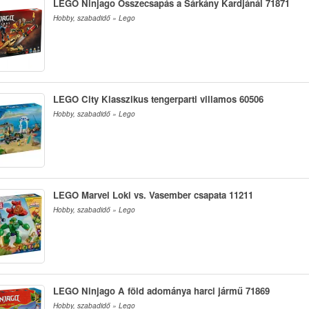
LEGO Ninjago Összecsapás a Sárkány Kardjánál 71871
Hobby, szabadidő » Lego
LEGO City Klasszikus tengerparti villamos 60506
Hobby, szabadidő » Lego
LEGO Marvel Loki vs. Vasember csapata 11211
Hobby, szabadidő » Lego
LEGO Ninjago A föld adománya harci jármű 71869
Hobby, szabadidő » Lego