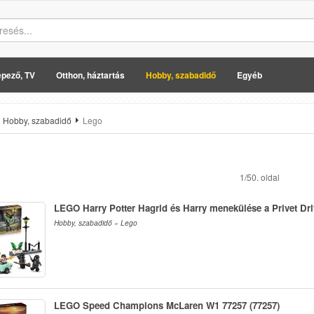
pező, TV
Otthon, háztartás
Hobby, szabadidő
Egyéb
Hobby, szabadidő
Lego
1/50. oldal
LEGO Harry Potter Hagrid és Harry menekülése a Privet Dri
Hobby, szabadidő » Lego
LEGO Speed Champions McLaren W1 77257 (77257)