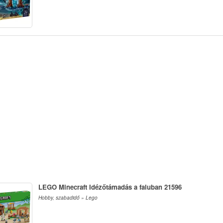
LEGO Minecraft Idézőtámadás a faluban 21596
Hobby, szabadidő » Lego