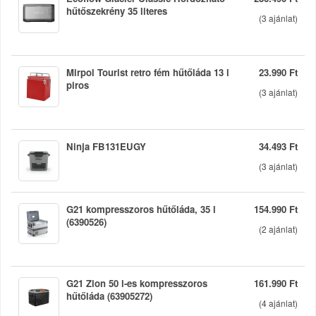
hűtőszekrény 35 literes
(
3
ajánlat)
Mirpol Tourist retro fém hűtőláda 13 l
23.990 Ft
piros
(
3
ajánlat)
Ninja FB131EUGY
34.493 Ft
(
3
ajánlat)
G21 kompresszoros hűtőláda, 35 l
154.990 Ft
(6390526)
(
2
ajánlat)
G21 Zion 50 l-es kompresszoros
161.990 Ft
hűtőláda (63905272)
(
4
ajánlat)