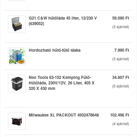
G21 C&W hűtőláda 45 liter, 12/230 V
59.090 Ft
(639052)
(
3
ajánlat)
Hordozható hűtő-fűtő táska
7.990 Ft
(
3
ajánlat)
Neo Tools 63-152 Kemping Fűtő-
34.607 Ft
Hűtőláda, 230V/12V, 26 Liter, 405 X
(
5
ajánlat)
320 X 430 mm
Milwaukee XL PACKOUT 4932478648
102.496 Ft
(
4
ajánlat)