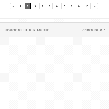
«
1
2
3
4
5
6
7
8
9
10
»
Felhasználási feltételek
-
Kapcsolat
© Kirakat.hu 2026