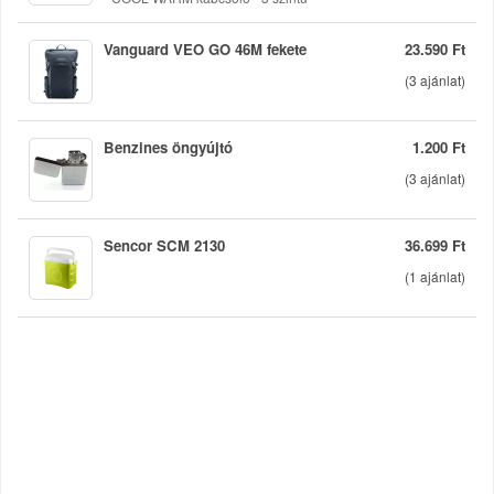
váltakozó áramú váltakozó áramú
teljesítmény - PU szigetelés - Falszigetelés
vastagsága 21 mm - Állandó hőmérséklet a
Vanguard VEO GO 46M fekete
23.590 Ft
hű...
(
3
ajánlat)
Benzines öngyújtó
1.200 Ft
(
3
ajánlat)
Sencor SCM 2130
36.699 Ft
(
1
ajánlat)