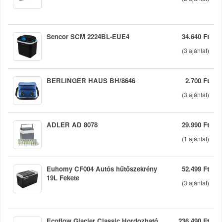
Sencor SCM 2224BL-EUE4
34.640 Ft
(
3
ajánlat)
BERLINGER HAUS BH/8646
2.700 Ft
(
3
ajánlat)
ADLER AD 8078
29.990 Ft
(
1
ajánlat)
Euhomy CF004 Autós hűtőszekrény
52.499 Ft
19L Fekete
(
3
ajánlat)
Ecoflow Glacier Classic Hordozható
236.490 Ft