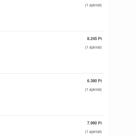
(
1
ajánlat)
8.245 Ft
(
1
ajánlat)
6.390 Ft
(
1
ajánlat)
7.990 Ft
(
1
ajánlat)