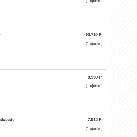
(
1
ajánlat)
ő
90.739 Ft
(
1
ajánlat)
8.990 Ft
(
1
ajánlat)
badabado
7.912 Ft
(
1
ajánlat)