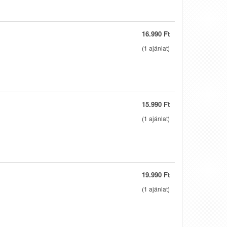
16.990 Ft
(
1
ajánlat)
15.990 Ft
(
1
ajánlat)
19.990 Ft
(
1
ajánlat)