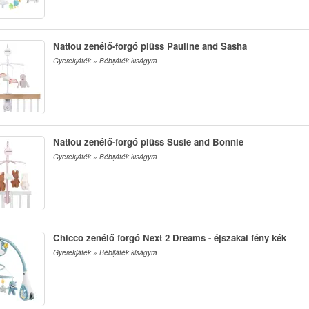
Nattou zenélő-forgó plüss Pauline and Sasha
Gyerekjáték » Bébijáték kiságyra
Nattou zenélő-forgó plüss Susie and Bonnie
Gyerekjáték » Bébijáték kiságyra
Chicco zenélő forgó Next 2 Dreams - éjszakai fény kék
Gyerekjáték » Bébijáték kiságyra