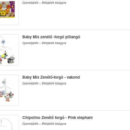
Gyerekjáték » Bébijáték kiságyra
Baby Mix zenélő -forgó pillangó
Gyerekjáték » Bébijáték kiságyra
Baby Mix Zenélő-forgó - vakond
Gyerekjáték » Bébijáték kiságyra
Chipolino Zenélő forgó - Pink elephant
Gyerekjáték » Bébijáték kiságyra