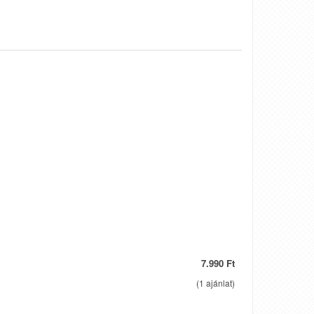
7.990 Ft
(
1
ajánlat)