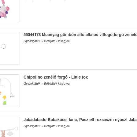
55044178 Műanyag gömbön álló állatos villogó,forgó zenél
Gyerekjáték » Bébijáték kiságyra
Chipolino zenélő forgó - Little fox
Gyerekjáték » Bébijáték kiságyra
Jabadabado Babakocsi lánc, Pasztell rózsaszín nyuszi Ja
Gyerekjáték » Bébijáték kiságyra