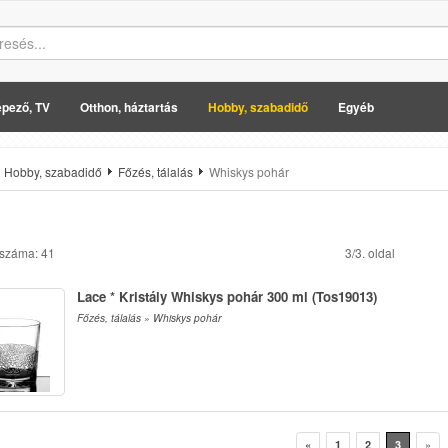
pező, TV
Otthon, háztartás
Hobby, szabadidő
Egyéb
Hobby, szabadidő
Főzés, tálalás
Whiskys pohár
 száma: 41
3/3. oldal
Lace * Kristály Whiskys pohár 300 ml (Tos19013)
Főzés, tálalás » Whiskys pohár
«
1
2
3
»