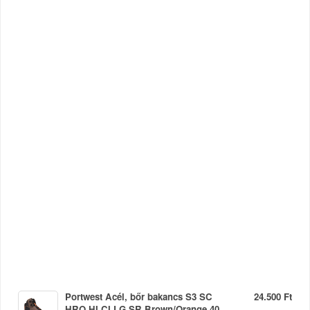
Portwest Acél, bőr bakancs S3 SC
24.500 Ft
HRO HI CI LG SR Brown/Orange 40