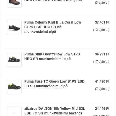
(
3
ajánlat)
Puma Celerity Knit Blue/Coral Low
37.401 Ft
S1PS ESD HRO SR női
(
13
ajánlat)
munkavédelmi cipő
Puma Shift Grey/Yellow Low S1PS
34.791 Ft
HRO SR munkavédelmi cipő
(
17
ajánlat)
Puma Fuse TC Green Low S1PS ESD
41.490 Ft
FO SR munkavédelmi cipő
(
7
ajánlat)
albatros DALTON Blk Yellow Mid S3L
24.446 Ft
ESD FO SR munkavédelmi bakancs
(
26
ajánlat)