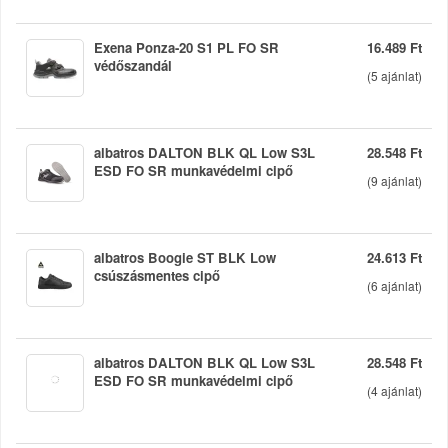
Exena Ponza-20 S1 PL FO SR
16.489 Ft
védőszandál
(
5
ajánlat)
albatros DALTON BLK QL Low S3L
28.548 Ft
ESD FO SR munkavédelmi cipő
(
9
ajánlat)
albatros Boogie ST BLK Low
24.613 Ft
csúszásmentes cipő
(
6
ajánlat)
albatros DALTON BLK QL Low S3L
28.548 Ft
ESD FO SR munkavédelmi cipő
(
4
ajánlat)