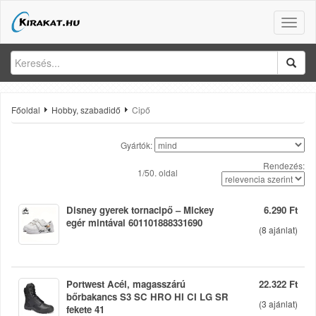
Toggle
naviga
Főoldal
Hobby, szabadidő
Cipő
Gyártók:
Rendezés:
1/50. oldal
Disney gyerek tornacipő – Mickey
6.290 Ft
egér mintával 601101888331690
(
8
ajánlat)
Portwest Acél, magasszárú
22.322 Ft
bőrbakancs S3 SC HRO HI CI LG SR
(
3
ajánlat)
fekete 41