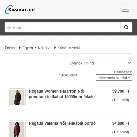
Toggle
naviga
Főoldal
Egyéb
Női divat
Kabát, dzseki
Gyártók:
Rendezés:
10/50. oldal
Regatta Women's Marron Női
39.700 Ft
prémium télikabát 15000mm fekete
(
1
ajánlat)
Regatta Valenta Női télikabát bordó
34.600 Ft
(
1
ajánlat)