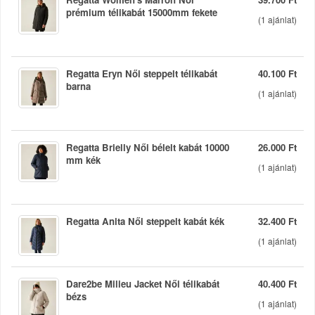
prémium télikabát 15000mm fekete
(
1
ajánlat)
Regatta Eryn Női steppelt télikabát
40.100 Ft
barna
(
1
ajánlat)
Regatta Brielly Női bélelt kabát 10000
26.000 Ft
mm kék
(
1
ajánlat)
Regatta Anita Női steppelt kabát kék
32.400 Ft
(
1
ajánlat)
Dare2be Milieu Jacket Női télikabát
40.400 Ft
bézs
(
1
ajánlat)