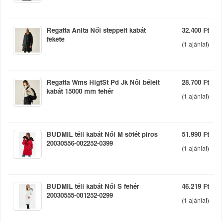
Regatta Anita Női steppelt kabát
32.400 Ft
fekete
(
1
ajánlat)
Regatta Wms HigtSt Pd Jk Női bélelt
28.700 Ft
kabát 15000 mm fehér
(
1
ajánlat)
BUDMIL téli kabát Női M sötét piros
51.990 Ft
20030556-002252-0399
(
1
ajánlat)
BUDMIL téli kabát Női S fehér
46.219 Ft
20030555-001252-0299
(
1
ajánlat)