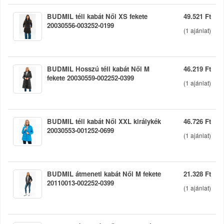
BUDMIL téli kabát Női XS fekete
49.521 Ft
20030556-003252-0199
(
1
ajánlat)
BUDMIL Hosszú téli kabát Női M
46.219 Ft
fekete 20030559-002252-0399
(
1
ajánlat)
BUDMIL téli kabát Női XXL királykék
46.726 Ft
20030553-001252-0699
(
1
ajánlat)
BUDMIL átmeneti kabát Női M fekete
21.328 Ft
20110013-002252-0399
(
1
ajánlat)