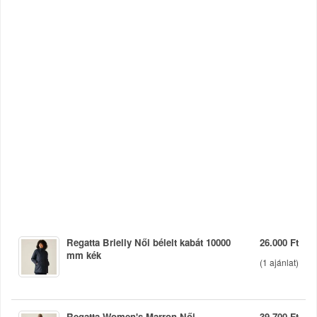
Regatta Brielly Női bélelt kabát 10000
26.000 Ft
mm kék
(
1
ajánlat)
Regatta Women's Marron Női
39.700 Ft