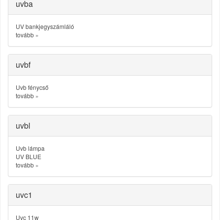
uvba
UV bankjegyszámláló
tovább
»
uvbf
Uvb fénycső
tovább
»
uvbl
Uvb lámpa
UV BLUE
tovább
»
uvc1
Uvc 11w