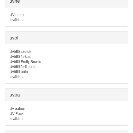
uvne
UV neon
tovább
»
uvol
Üvöltő szelek
Üvöltő farkas
Üvöltő Emily Bronte
Üvöltő férfi póló
Üvöltő póló
tovább
»
uvpa
Uv patron
UV Pack
tovább
»