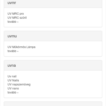
uvmr
UV MRC pro
UV MRC szűrő
tovább
»
uvmu
UV Műkörmös Lámpa
tovább
»
uvna
Uv nail
UV Nails
UV napszemüveg
UV nano
tovább
»