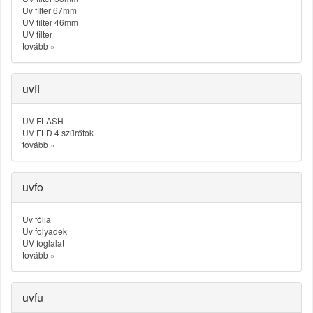
Uv filter 67mm
UV filter 46mm
UV filter
tovább
»
uvfl
UV FLASH
UV FLD 4 szűrőtok
tovább
»
uvfo
Uv fólia
Uv folyadek
UV foglalat
tovább
»
uvfu