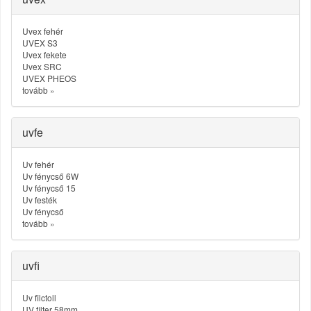
Uvex fehér
UVEX S3
Uvex fekete
Uvex SRC
UVEX PHEOS
tovább
»
uvfe
Uv fehér
Uv fénycső 6W
Uv fénycső 15
Uv festék
Uv fénycső
tovább
»
uvfi
Uv filctoll
UV filter 58mm