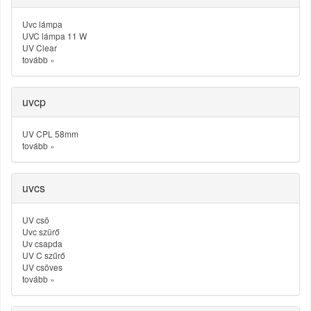
Uvc lámpa
UVC lámpa 11 W
UV Clear
tovább
»
uvcp
UV CPL 58mm
tovább
»
uvcs
UV csö
Uvc szürő
Uv csapda
UV C szűrő
UV csöves
tovább
»