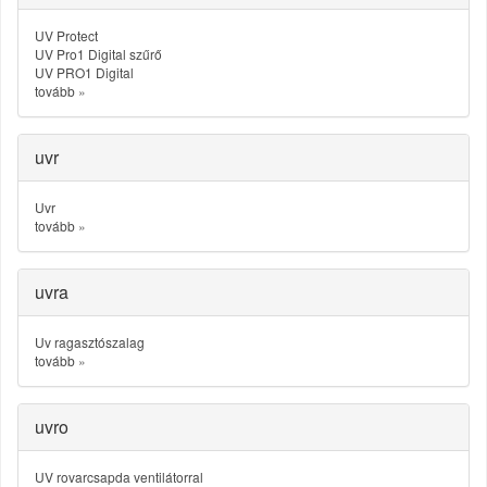
UV Protect
UV Pro1 Digital szűrő
UV PRO1 Digital
tovább
»
uvr
Uvr
tovább
»
uvra
Uv ragasztószalag
tovább
»
uvro
UV rovarcsapda ventilátorral