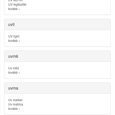
UV légtisztító
tovább
»
uvli
UV light
tovább
»
uvm6
Uv m62
tovább
»
uvma
Uv marker
Uv matrica
tovább
»