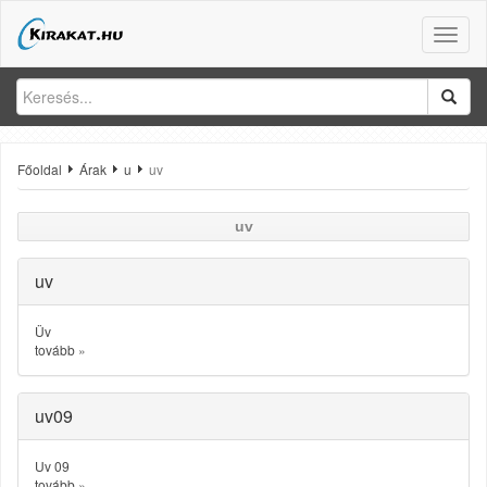
Toggle
naviga
Főoldal
Árak
u
uv
uv
uv
Üv
tovább
»
uv09
Uv 09
tovább
»