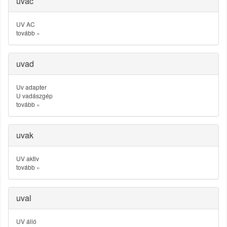
uvac
UV AC
tovább
»
uvad
Uv adapter
U vadászgép
tovább
»
uvak
UV aktiv
tovább
»
uval
UV álló