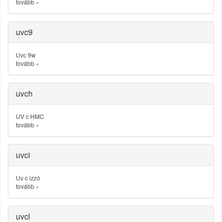
tovább
»
uvc9
Uvc 9w
tovább
»
uvch
UV c HMC
tovább
»
uvci
Uv c izzó
tovább
»
uvcl