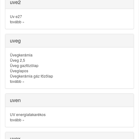
uve2
Uv e27
tovább
»
uveg
Üvegkerámia
Üveg 2,5
Üveg gazfözölap
Üveglapos
Üvegkerámia gáz főzőlap
tovább
»
uven
UV energiatakarékos
tovább
»
uvex