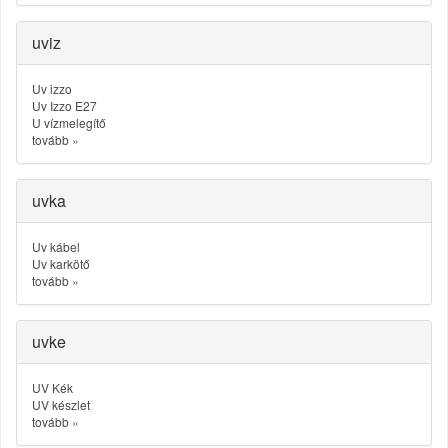
uviz
Uv izzo
Uv Izzo E27
U vízmelegítő
tovább
»
uvka
Uv kábel
Uv karkötő
tovább
»
uvke
UV Kék
UV készlet
tovább
»