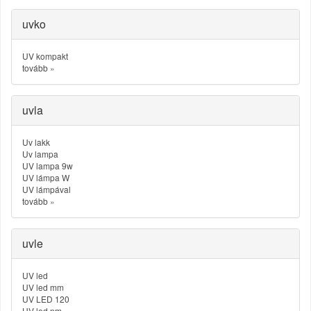
uvko
UV kompakt
tovább
»
uvla
Uv lakk
Uv lampa
UV lampa 9w
UV lámpa W
UV lámpával
tovább
»
uvle
UV led
UV led mm
UV LED 120
UV led nm