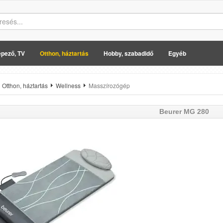
pező, TV
Otthon, háztartás
Hobby, szabadidő
Egyéb
Otthon, háztartás
Wellness
Masszírozógép
Beurer
MG 280