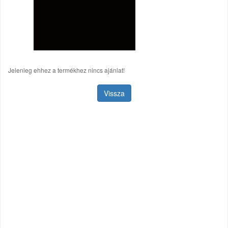
Jelenleg ehhez a termékhez nincs ajánlat!
Vissza