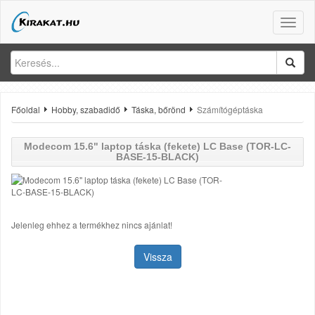
Toggle
naviga
Főoldal
Hobby, szabadidő
Táska, bőrönd
Számítógéptáska
Modecom
15.6" laptop táska (fekete) LC Base (TOR-LC-
BASE-15-BLACK)
Jelenleg ehhez a termékhez nincs ajánlat!
Vissza