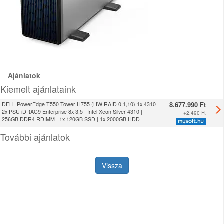
Ajánlatok
Kiemelt ajánlataink
8.677.990 Ft
DELL PowerEdge T550 Tower H755 (HW RAID 0,1,10) 1x 4310
2x PSU iDRAC9 Enterprise 8x 3,5 | Intel Xeon Silver 4310 |
+
2.490 Ft
256GB DDR4 RDIMM | 1x 120GB SSD | 1x 2000GB HDD
További ajánlatok
Vissza