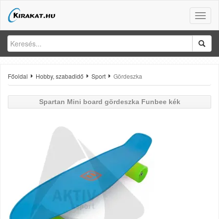
Toggle
naviga
Főoldal
Hobby, szabadidő
Sport
Gördeszka
Spartan
Mini board gördeszka Funbee kék