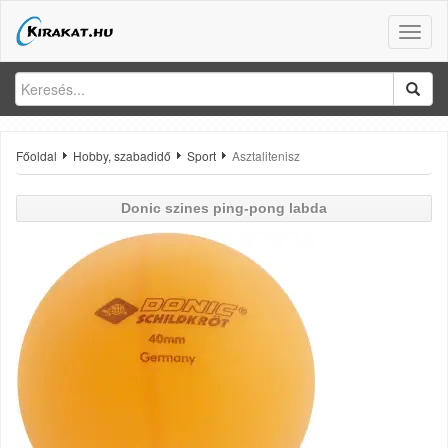
Toggle
naviga
Főoldal
Hobby, szabadidő
Sport
Asztalitenisz
Donic
szines ping-pong labda