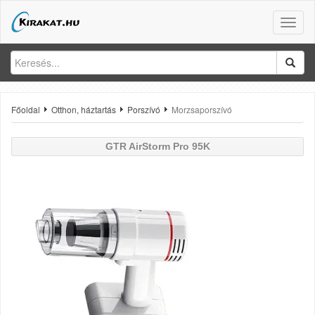
Toggle
naviga
Főoldal
Otthon, háztartás
Porszívó
Morzsaporszívó
GTR
AirStorm Pro 95K