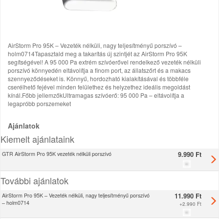
AirStorm Pro 95K – Vezeték nélküli, nagy teljesítményű porszívó –
holm0714Tapasztald meg a takarítás új szintjét az AirStorm Pro 95K
segítségével! A 95 000 Pa extrém szívóerővel rendelkező vezeték nélküli
porszívó könnyedén eltávolítja a finom port, az állatszőrt és a makacs
szennyeződéseket is. Könnyű, hordozható kialakításával és többféle
cserélhető fejével minden felülethez és helyzethez ideális megoldást
kínál.Főbb jellemzőkUltramagas szívóerő: 95 000 Pa – eltávolítja a
legapróbb porszemeket
Ajánlatok
Kiemelt ajánlataink
9.990 Ft
GTR AirStorm Pro 95K vezeték nélküli porszívó
További ajánlatok
11.990 Ft
AirStorm Pro 95K – Vezeték nélküli, nagy teljesítményű porszívó
– holm0714
+
2.990 Ft