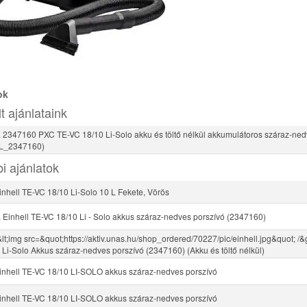
ok
t ajánlataink
2347160 PXC TE-VC 18/10 Li-Solo akku és töltő nélkül akkumulátoros száraz-ned
L_2347160)
i ajánlatok
inhell TE-VC 18/10 Li-Solo 10 L Fekete, Vörös
Einhell TE-VC 18/10 Li - Solo akkus száraz-nedves porszívó (2347160)
&lt;img src=&quot;https://aktiv.unas.hu/shop_ordered/70227/pic/einhell.jpg&quot; /&gt
 Li-Solo Akkus száraz-nedves porszívó (2347160) (Akku és töltő nélkül)
Einhell TE-VC 18/10 LI-SOLO akkus száraz-nedves porszívó
Einhell TE-VC 18/10 LI-SOLO akkus száraz-nedves porszívó