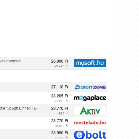
ves porszívó
28.990 Ft
+
2.490 Ft
27.110 Ft
28.265 Ft
+
1.290 Ft
;&lt;/p&gt; Einhell TE-
28.770 Ft
+
990 Ft
28.770 Ft
+
2.090 Ft
28.990 Ft
+
1.499 Ft