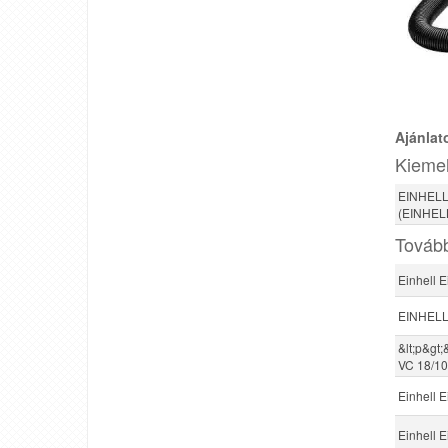
Ajánlat
Kiemel
EINHELL 
(EINHEL
Tovább
Einhell E
EINHELL 
&lt;p&gt;
VC 18/10
Einhell 
Einhell 