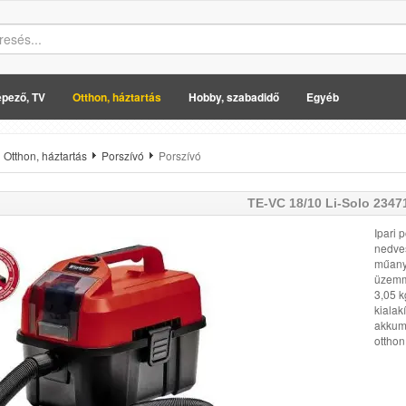
pező, TV
Otthon, háztartás
Hobby, szabadidő
Egyéb
Otthon, háztartás
Porszívó
Porszívó
TE-VC 18/10 Li-Solo 2347
Ipari 
nedves
műanya
üzemm
3,05 k
kialak
akkumu
otthon