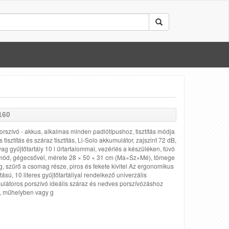
160
porszívó - akkus, alkalmas minden padlótípushoz, tisztítás módja
 tisztítás és száraz tisztítás, Li-Solo akkumulátor, zajszint 72 dB,
g gyűjtőtartály 10 l űrtartalommal, vezérlés a készüléken, fúvó
ód, gégecsővel, mérete 28 × 50 × 31 cm (Ma×Sz×Mé), tömege
g, szűrő a csomag része, piros és fekete kivitel Az ergonomikus
ítású, 10 literes gyűjtőtartállyal rendelkező univerzális
látoros porszívó ideális száraz és nedves porszívózáshoz
, műhelyben vagy g