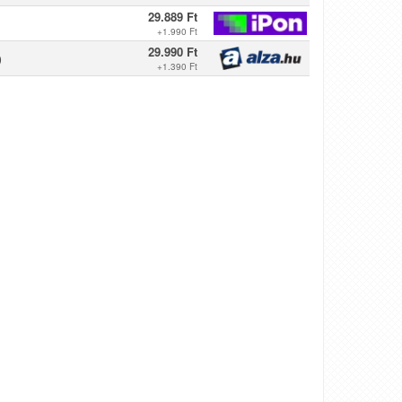
29.889 Ft
+
1.990 Ft
29.990 Ft
)
+
1.390 Ft