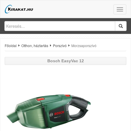
Toggle
naviga
Főoldal
Otthon, háztartás
Porszívó
Morzsaporszívó
Bosch
EasyVac 12