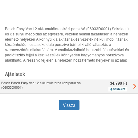
Bosch Easy Vac 12 akkumulátoros kézi porszívó (06033D0001) Sokoldalú
és kis súlyú megoldás az egyszerű, vezeték nélküli takarításért a nehezen
elérhető helyeken A könnyű kialakításnak és vezeték nélküli mobilitásnak
köszönhetően ez a sokoldalú porszívó bárhol kiváló választás a
szennyeződés eltakarítására. A csatlakoztatható hosszabbító csövekkel és
padlótisztító fejjel a kézi készülék könnyedén hagyományos porszívóvá
alakítható. A résszívó fej eléri a nehezen hozzáférhető helyeket is az alap
Ajánlatok
34.790 Ft
Bosch Bosch Easy Vac 12 akkumulátoros kézi porszívó
(06033D0001)
Vissza