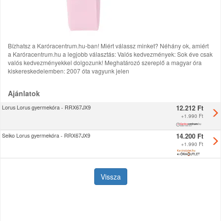
Bízhatsz a Karóracentrum.hu-ban! Miért válassz minket? Néhány ok, amiért
a Karóracentrum.hu a legjobb választás: Valós kedvezmények: Sok éve csak
valós kedvezményekkel dolgozunk! Meghatározó szereplő a magyar óra
kiskereskedelemben: 2007 óta vagyunk jelen
Ajánlatok
12.212 Ft
Lorus Lorus gyermekóra - RRX67JX9
+
1.990 Ft
14.200 Ft
Seiko Lorus gyermekóra - RRX67JX9
+
1.990 Ft
Vissza