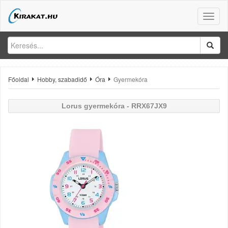
Toggle
naviga
Főoldal
Hobby, szabadidő
Óra
Gyermekóra
Lorus
gyermekóra - RRX67JX9