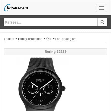
Toggle
naviga
Főoldal
Hobby, szabadidő
Óra
Férfi analóg óra
Bering
32139