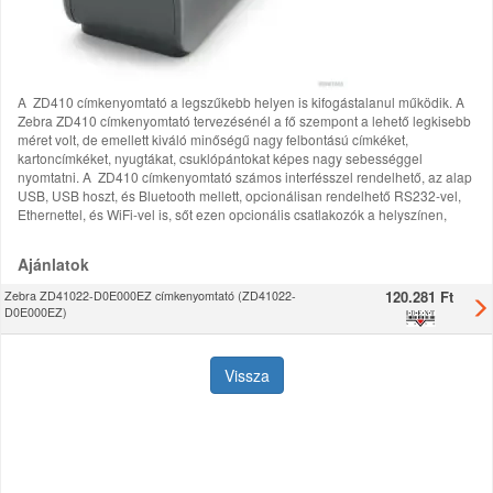
A ZD410 címkenyomtató a legszűkebb helyen is kifogástalanul működik. A
Zebra ZD410 címkenyomtató tervezésénél a fő szempont a lehető legkisebb
méret volt, de emellett kiváló minőségű nagy felbontású címkéket,
kartoncímkéket, nyugtákat, csuklópántokat képes nagy sebességgel
nyomtatni. A ZD410 címkenyomtató számos interfésszel rendelhető, az alap
USB, USB hoszt, és Bluetooth mellett, opcionálisan rendelhető RS232-vel,
Ethernettel, és WiFi-vel is, sőt ezen opcionális csatlakozók a helyszínen,
Ajánlatok
120.281 Ft
Zebra ZD41022-D0E000EZ címkenyomtató (ZD41022-
D0E000EZ)
Vissza