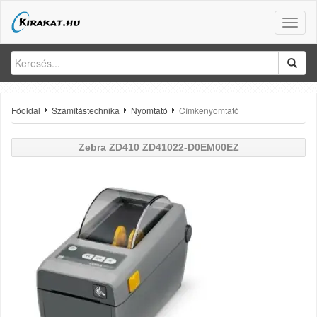
Toggle
naviga
Főoldal
Számítástechnika
Nyomtató
Címkenyomtató
Zebra
ZD410 ZD41022-D0EM00EZ