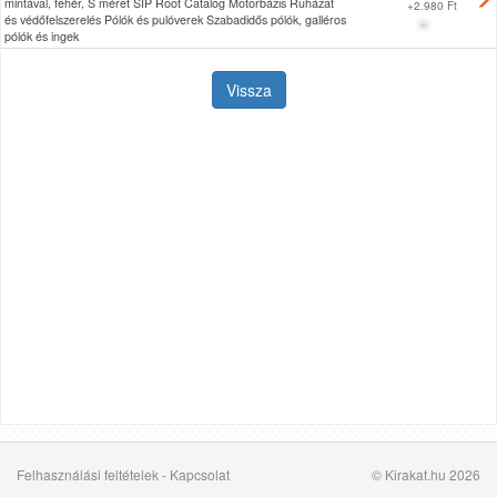
mintával, fehér, S méret SIP Root Catalog Motorbázis Ruházat
+
2.980 Ft
és védőfelszerelés Pólók és pulóverek Szabadidős pólók, galléros
pólók és ingek
Vissza
Felhasználási feltételek
-
Kapcsolat
© Kirakat.hu 2026