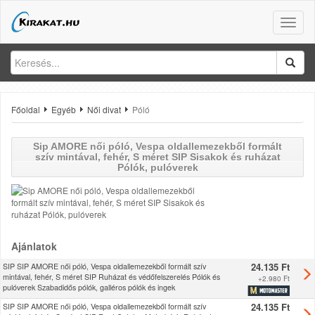
Toggle
naviga
Főoldal
Egyéb
Női divat
Póló
Sip
AMORE női póló, Vespa oldallemezekből formált
szív mintával, fehér, S méret SIP Sisakok és ruházat
Pólók, pulóverek
Ajánlatok
24.135 Ft
SIP SIP AMORE női póló, Vespa oldallemezekből formált szív
mintával, fehér, S méret SIP Ruházat és védőfelszerelés Pólók és
+
2.980 Ft
pulóverek Szabadidős pólók, galléros pólók és ingek
24.135 Ft
SIP SIP AMORE női póló, Vespa oldallemezekből formált szív