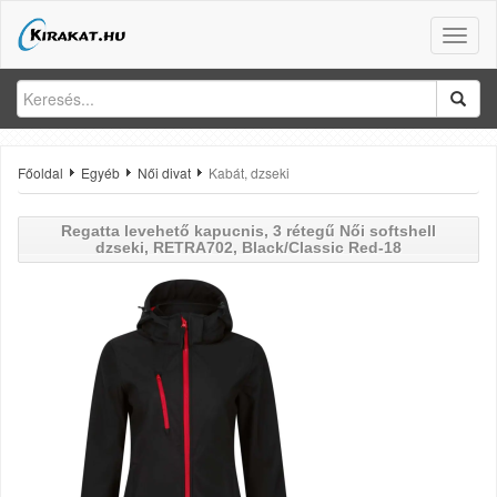
Toggle
naviga
Főoldal
Egyéb
Női divat
Kabát, dzseki
Regatta
levehető kapucnis, 3 rétegű Női softshell
dzseki, RETRA702, Black/Classic Red-18