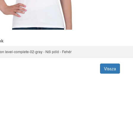
ok
ion level-complete-02-gray - Női póló - Fehér
Vissza