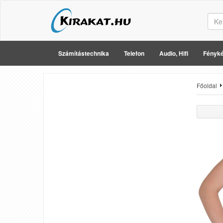
Számítástechnika
Telefon
Audio, Hifi
Fényké
Főoldal