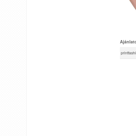
Ajánlat
printfash