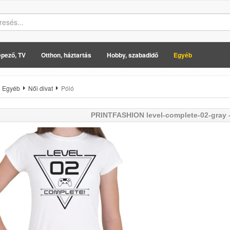
pező, TV
Otthon, háztartás
Hobby, szabadidő
Egyéb
Egyéb
Női divat
Póló
PRINTFASHION
level-complete-02-gray -