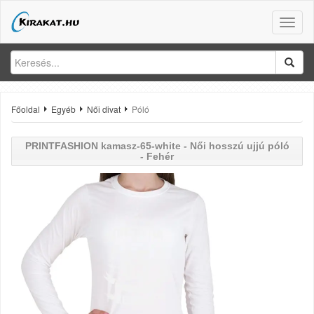
Toggle
naviga
Főoldal
Egyéb
Női divat
Póló
PRINTFASHION
kamasz-65-white - Női hosszú ujjú póló
- Fehér