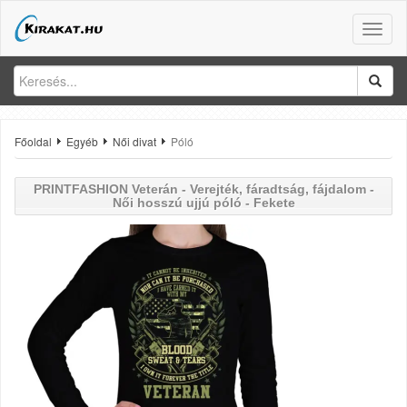
Toggle
naviga
Főoldal
Egyéb
Női divat
Póló
PRINTFASHION
Veterán - Verejték, fáradtság, fájdalom -
Női hosszú ujjú póló - Fekete