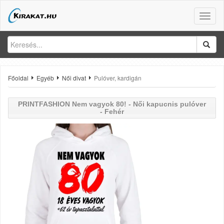
Toggle
naviga
Főoldal
Egyéb
Női divat
Pulóver, kardigán
PRINTFASHION
Nem vagyok 80! - Női kapucnis pulóver
- Fehér