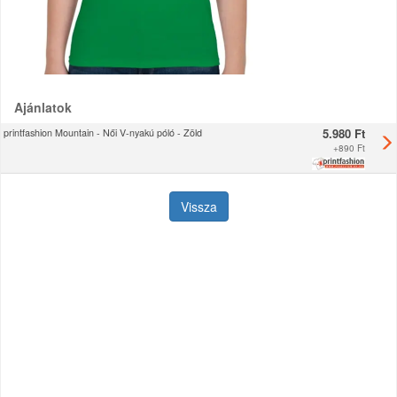
Ajánlatok
5.980 Ft
printfashion Mountain - Női V-nyakú póló - Zöld
+
890 Ft
Vissza