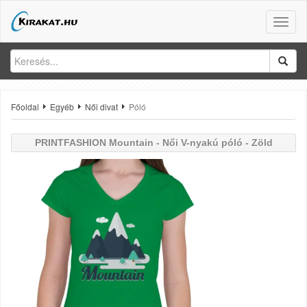
Toggle
naviga
Főoldal
Egyéb
Női divat
Póló
PRINTFASHION
Mountain - Női V-nyakú póló - Zöld