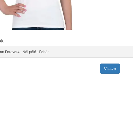
ok
ion Forever4 - Női póló - Fehér
Vissza