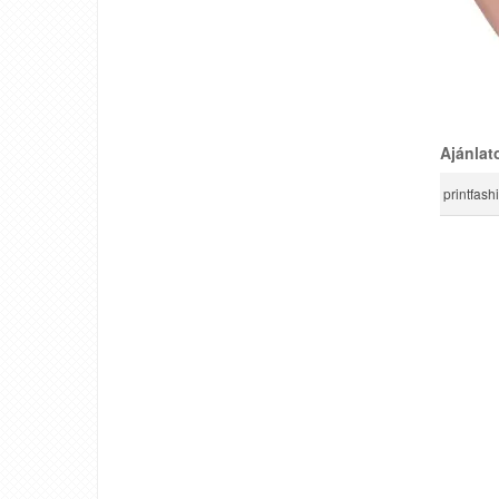
Ajánlat
printfash