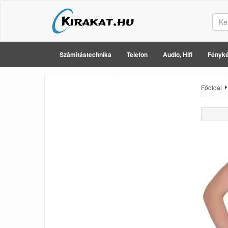
Számítástechnika
Telefon
Audio, Hifi
Fényké
Főoldal