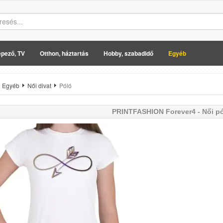
pező, TV
Otthon, háztartás
Hobby, szabadidő
Egyéb
Egyéb
Női divat
Póló
PRINTFASHION
Forever4 - Női pó