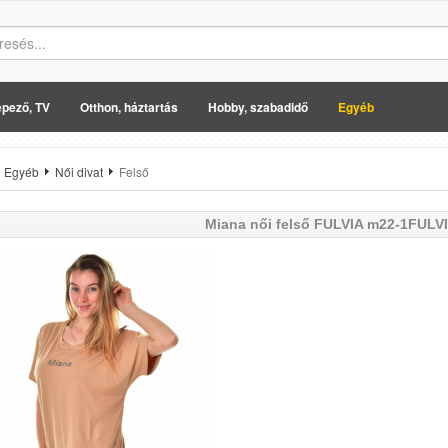
pező, TV
Otthon, háztartás
Hobby, szabadidő
Egyéb
Egyéb
Női divat
Felső
Miana
női felső FULVIA m22-1FULV