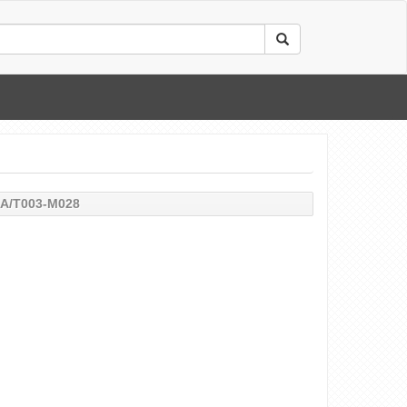
IA/T003-M028