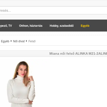
pező, TV
Otthon, háztartás
Hobby, szabadidő
Egyéb
Egyéb
Női divat
Felső
Miana
női felső ALINKA M21-2ALI