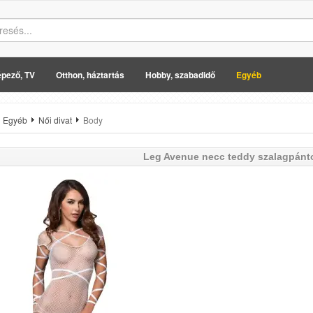
pező, TV
Otthon, háztartás
Hobby, szabadidő
Egyéb
Egyéb
Női divat
Body
Leg Avenue
necc teddy szalagpánt