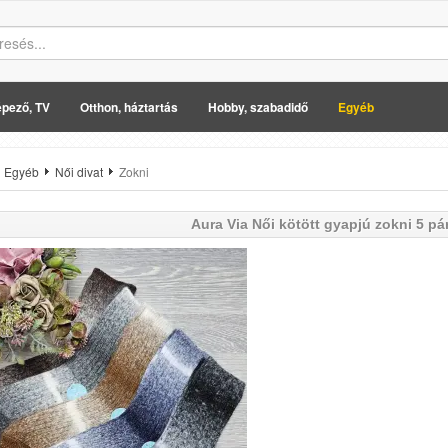
pező, TV
Otthon, háztartás
Hobby, szabadidő
Egyéb
Egyéb
Női divat
Zokni
Aura Via
Női kötött gyapjú zokni 5 p