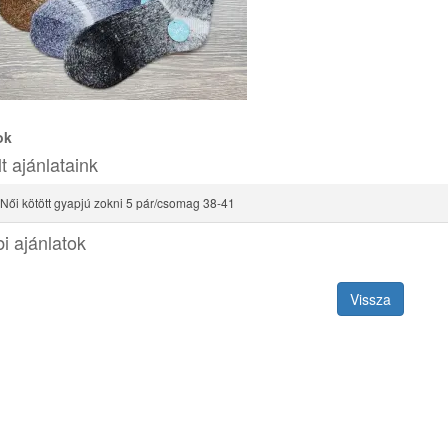
ok
t ajánlataink
 Női kötött gyapjú zokni 5 pár/csomag 38-41
i ajánlatok
Vissza