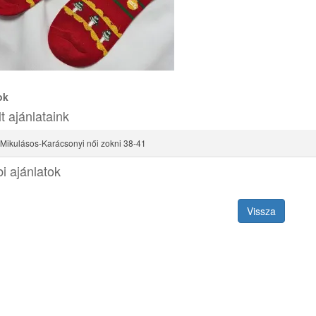
ok
t ajánlataink
 Mikulásos-Karácsonyi női zokni 38-41
i ajánlatok
Vissza