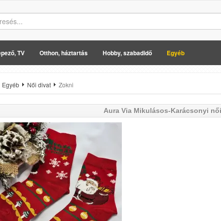
pező, TV
Otthon, háztartás
Hobby, szabadidő
Egyéb
Egyéb
Női divat
Zokni
Aura Via
Mikulásos-Karácsonyi női